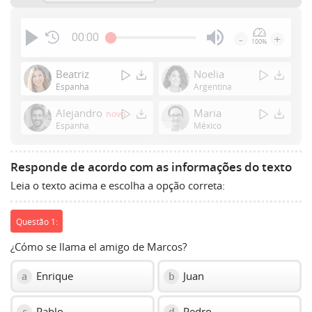
00:00
-
+
100%
Press
Enter
Beatriz
Noelia
or
Espanha
Argentina
Space
Alejandro
Maria
novo
to
Espanha
México
show
volume
slider.
Responde de acordo com as informações do texto
Leia o texto acima e escolha a opção correta:
Questão 1:
¿Cómo se llama el amigo de Marcos?
Enrique
Juan
a
b
Pablo
Pedro
c
d