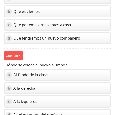
Que es viernes
b
Que podemos irnos antes a casa
c
Que tendremos un nuevo compañero
d
Questão 4:
¿Dónde se coloca el nuevo alumno?
Al fondo de la clase
a
A la derecha
b
A la izquierda
c
En el escritorio del profesor
d