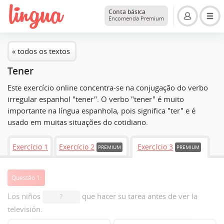
Conta básica
Encomenda Premium
« todos os textos
Tener
Este exercício online concentra-se na conjugação do verbo
irregular espanhol "tener". O verbo "tener" é muito
importante na língua espanhola, pois significa "ter" e é
usado em muitas situações do cotidiano.
Exercício 1
Exercício 2
Exercício 3
PREMIUM
PREMIUM
Questão 1:
Los niños
que hacer su tarea antes de ver la
?
televisión.