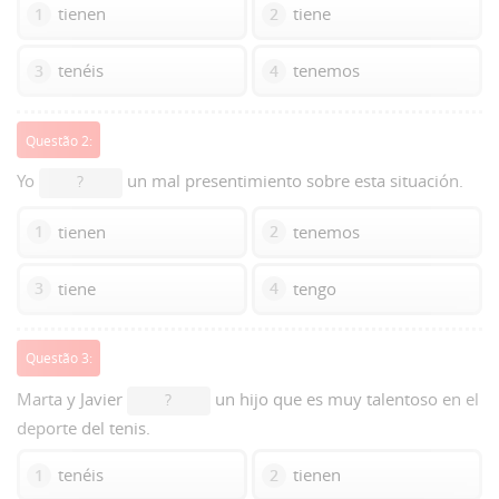
tienen
tiene
1
2
tenéis
tenemos
3
4
Questão 2:
Yo
un mal presentimiento sobre esta situación.
?
tienen
tenemos
1
2
tiene
tengo
3
4
Questão 3:
Marta y Javier
un hijo que es muy talentoso en el
?
deporte del tenis.
tenéis
tienen
1
2