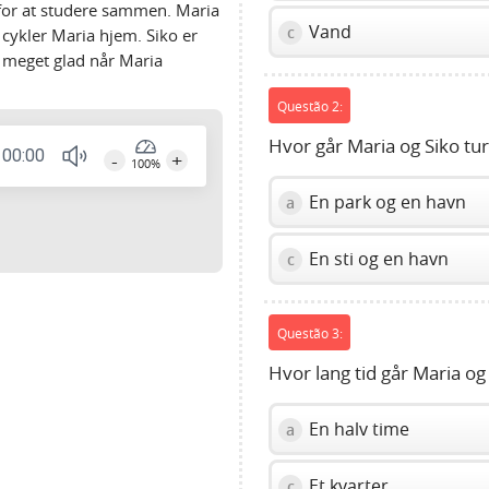
for at studere sammen. Maria
Vand
c
 cykler Maria hjem. Siko er
r meget glad når Maria
Questão 2:
Hvor går Maria og Siko tur
00:00
-
+
100%
Press
En park og en havn
a
Enter
or
Space
En sti og en havn
c
to
show
volume
Questão 3:
slider.
Hvor lang tid går Maria og
En halv time
a
Et kvarter
c