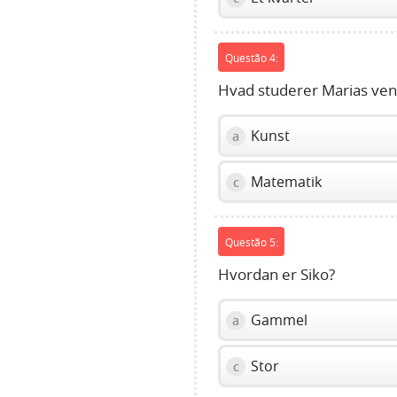
Questão 4:
Hvad studerer Marias ven
Kunst
a
Matematik
c
Questão 5:
Hvordan er Siko?
Gammel
a
Stor
c