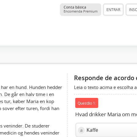
Conta básica
ENTRAR
INS
Encomenda Premium
Responde de acordo 
Leia o texto acima e escolha a
a har en hund. Hunden hedder
. De går en halv time i en
es tur, køber Maria en kop
Questão 1:
 sover efter turen, fordi han
Hvad drikker Maria om 
es veninder. De studerer
Kaffe
a
 medicin og hendes veninder