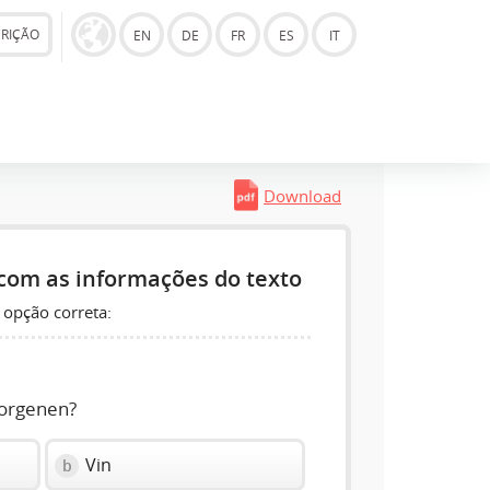
CRIÇÃO
EN
DE
FR
ES
IT
Download
com as informações do texto
 opção correta:
morgenen?
Vin
b