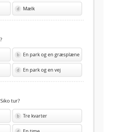
Mælk
d
?
En park og en græsplæne
b
En park og en vej
d
 Siko tur?
Tre kvarter
b
En time
d