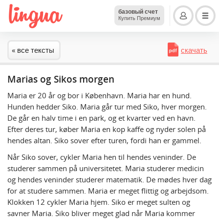
базовый счет
Купить Премиум
« все тексты
скачать
Marias og Sikos morgen
Maria er 20 år og bor i København. Maria har en hund.
Hunden hedder Siko. Maria går tur med Siko, hver morgen.
De går en halv time i en park, og et kvarter ved en havn.
Efter deres tur, køber Maria en kop kaffe og nyder solen på
hendes altan. Siko sover efter turen, fordi han er gammel.
Når Siko sover, cykler Maria hen til hendes veninder. De
studerer sammen på universitetet. Maria studerer medicin
og hendes veninder studerer matematik. De mødes hver dag
for at studere sammen. Maria er meget flittig og arbejdsom.
Klokken 12 cykler Maria hjem. Siko er meget sulten og
savner Maria. Siko bliver meget glad når Maria kommer