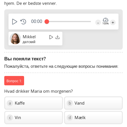
hjem. De er bedste venner.
00:00
-
+
100%
Mikkel
датский
Вы поняли текст?
Пожалуйста, ответьте на следующие вопросы понимания:
Вопрос 1:
Hvad drikker Maria om morgenen?
Kaffe
Vand
a
b
Vin
Mælk
c
d