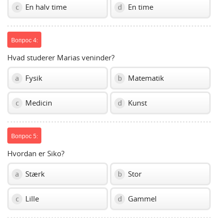
En halv time
En time
c
d
Вопрос 4:
Hvad studerer Marias veninder?
Fysik
Matematik
a
b
Medicin
Kunst
c
d
Вопрос 5:
Hvordan er Siko?
Stærk
Stor
a
b
Lille
Gammel
c
d