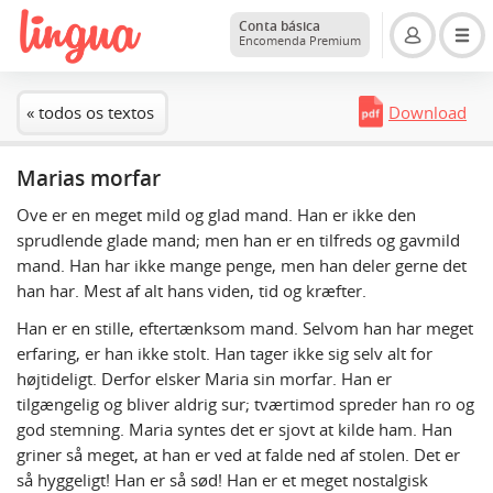
Conta básica
Encomenda Premium
« todos os textos
Download
Marias morfar
Ove er en meget mild og glad mand. Han er ikke den
sprudlende glade mand; men han er en tilfreds og gavmild
mand. Han har ikke mange penge, men han deler gerne det
han har. Mest af alt hans viden, tid og kræfter.
Han er en stille, eftertænksom mand. Selvom han har meget
erfaring, er han ikke stolt. Han tager ikke sig selv alt for
højtideligt. Derfor elsker Maria sin morfar. Han er
tilgængelig og bliver aldrig sur; tværtimod spreder han ro og
god stemning. Maria syntes det er sjovt at kilde ham. Han
griner så meget, at han er ved at falde ned af stolen. Det er
så hyggeligt! Han er så sød! Han er et meget nostalgisk