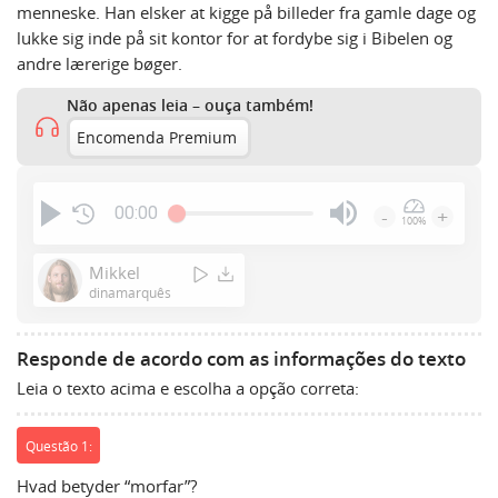
menneske. Han elsker at kigge på billeder fra gamle dage og
lukke sig inde på sit kontor for at fordybe sig i Bibelen og
andre lærerige bøger.
Não apenas leia – ouça também!
Encomenda Premium
00:00
-
+
100%
Press
Enter
Mikkel
or
dinamarquês
Space
to
Responde de acordo com as informações do texto
show
Leia o texto acima e escolha a opção correta:
volume
slider.
Questão 1:
Hvad betyder “morfar”?