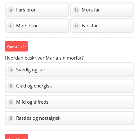
Fars bror
Mors far
a
b
Mors bror
Fars far
c
d
Questão 2:
Hvordan beskriver Maria sin morfar?
Stædig og sur
a
Glad og energisk
b
Mild og tilfreds
c
Rastløs og nostalgisk
d