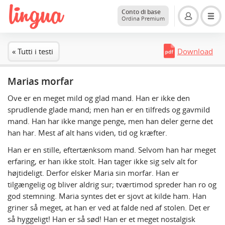
Conto di base
Ordina Premium
« Tutti i testi
Download
Marias morfar
Ove er en meget mild og glad mand. Han er ikke den
sprudlende glade mand; men han er en tilfreds og gavmild
mand. Han har ikke mange penge, men han deler gerne det
han har. Mest af alt hans viden, tid og kræfter.
Han er en stille, eftertænksom mand. Selvom han har meget
erfaring, er han ikke stolt. Han tager ikke sig selv alt for
højtideligt. Derfor elsker Maria sin morfar. Han er
tilgængelig og bliver aldrig sur; tværtimod spreder han ro og
god stemning. Maria syntes det er sjovt at kilde ham. Han
griner så meget, at han er ved at falde ned af stolen. Det er
så hyggeligt! Han er så sød! Han er et meget nostalgisk