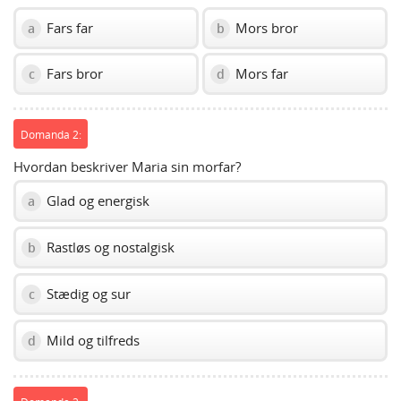
Fars far
Mors bror
a
b
Fars bror
Mors far
c
d
Domanda 2:
Hvordan beskriver Maria sin morfar?
Glad og energisk
a
Rastløs og nostalgisk
b
Stædig og sur
c
Mild og tilfreds
d