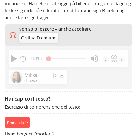
menneske. Han elsker at kigge på billeder fra gamle dage og
lukke sig inde på sit kontor for at fordybe sig i Bibelen og
andre lærerige bøger.
Non solo leggere – anche ascoltare!
Ordina Premium
00:00
-
+
100%
Press
Enter
Mikkel
or
danese
Space
to
Hai capito il testo?
show
Esercizio di comprensione del testo:
volume
slider.
Domanda 1:
Hvad betyder “morfar”?