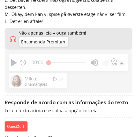
L: Det bliver lækkert! Køb også nogle chokolade-is til
desserten.
M: Okay, dem kan vi spise på øverste etage når vi ser film.
L: Det er en aftale!
Não apenas leia – ouça também!
Encomenda Premium
00:00
-
+
100%
Press
Enter
Mikkel
or
dinamarquês
Space
to
Responde de acordo com as informações do texto
show
Leia o texto acima e escolha a opção correta:
volume
slider.
Questão 1: