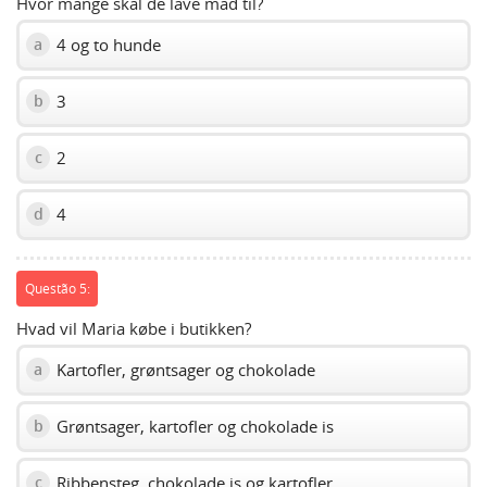
Hvor mange skal de lave mad til?
4 og to hunde
a
3
b
2
c
4
d
Questão 5:
Hvad vil Maria købe i butikken?
Kartofler, grøntsager og chokolade
a
Grøntsager, kartofler og chokolade is
b
Ribbensteg, chokolade is og kartofler
c