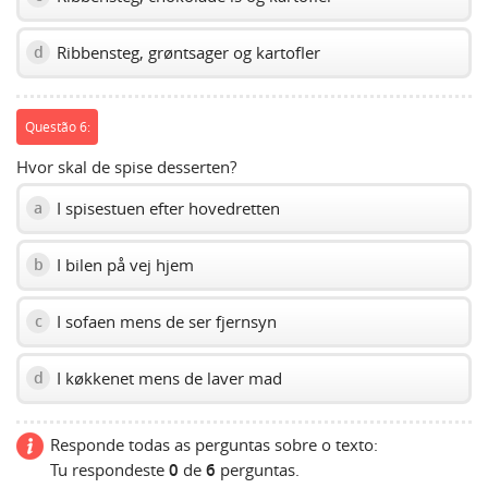
Ribbensteg, grøntsager og kartofler
d
Questão 6:
Hvor skal de spise desserten?
I spisestuen efter hovedretten
a
I bilen på vej hjem
b
I sofaen mens de ser fjernsyn
c
I køkkenet mens de laver mad
d
Responde todas as perguntas sobre o texto:
Tu respondeste
0
de
6
perguntas.