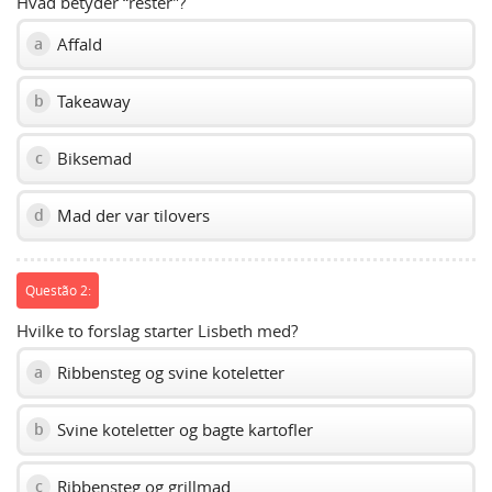
Hvad betyder “rester”?
Affald
a
Takeaway
b
Biksemad
c
Mad der var tilovers
d
Questão 2:
Hvilke to forslag starter Lisbeth med?
Ribbensteg og svine koteletter
a
Svine koteletter og bagte kartofler
b
Ribbensteg og grillmad
c