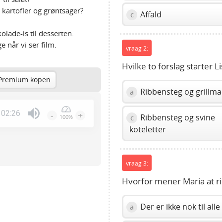
e kartofler og grøntsager?
Affald
c
olade-is til desserten.
 når vi ser film.
vraag 2:
Hvilke to forslag starter 
Premium kopen
Ribbensteg og grillm
a
02:26
-
+
Ribbensteg og svine
c
100%
Press
koteletter
Enter
or
Space
vraag 3:
to
Hvorfor mener Maria at ri
show
volume
slider.
Der er ikke nok til alle
a