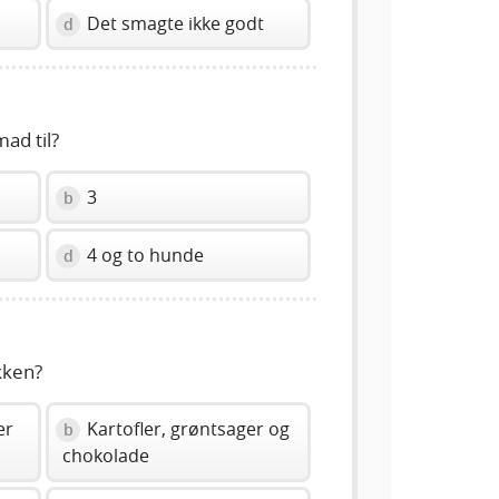
Det smagte ikke godt
d
ad til?
3
b
4 og to hunde
d
kken?
er
Kartofler, grøntsager og
b
chokolade