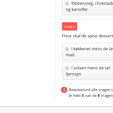
Ribbensteg, chokolade
c
og kartofler
vraag 6:
Hvor skal de spise desser
I køkkenet mens de la
a
mad
I sofaen mens de ser
c
fjernsyn
Beantwoord alle vragen o
Je hebt
0
van de
6
vragen