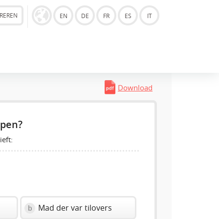
TREREN
EN
DE
FR
ES
IT
Download
epen?
eft:
Mad der var tilovers
b