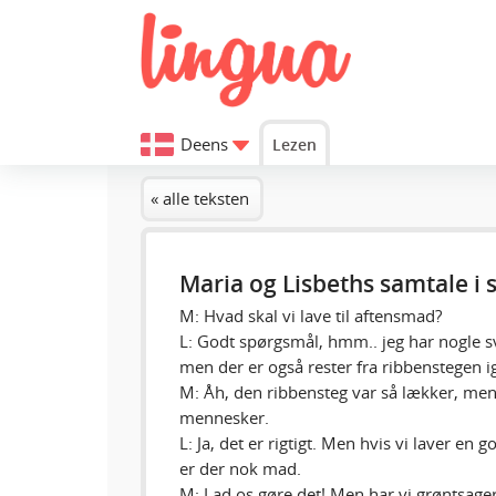
Deens
Lezen
« alle teksten
Maria og Lisbeths samtale i
M: Hvad skal vi lave til aftensmad?
L: Godt spørgsmål, hmm.. jeg har nogle svi
men der er også rester fra ribbenstegen i
M: Åh, den ribbensteg var så lækker, men d
mennesker.
L: Ja, det er rigtigt. Men hvis vi laver en g
er der nok mad.
M: Lad os gøre det! Men har vi grøntsager 