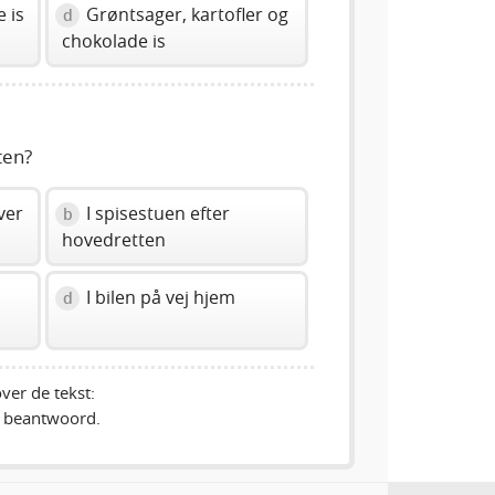
 is
Grøntsager, kartofler og
d
chokolade is
ten?
ver
I spisestuen efter
b
hovedretten
I bilen på vej hjem
d
ver de tekst:
 beantwoord.