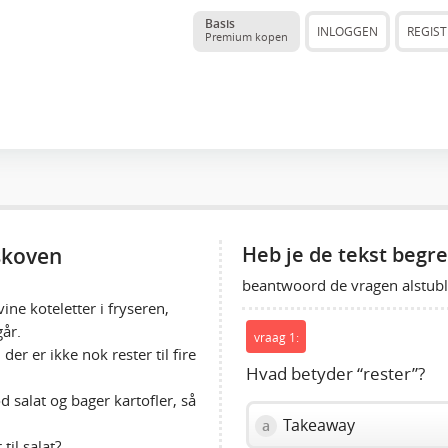
Basis
INLOGGEN
REGIS
Premium kopen
 skoven
Heb je de tekst begr
beantwoord de vragen alstubli
ne koteletter i fryseren,
går.
vraag 1:
er er ikke nok rester til fire
Hvad betyder “rester”?
od salat og bager kartofler, så
Takeaway
a
til salat?