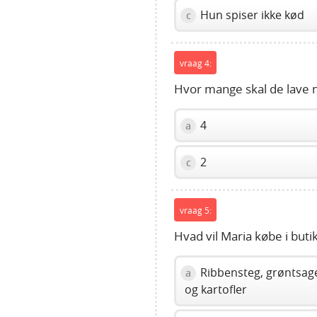
Hun spiser ikke kød
c
vraag 4:
Hvor mange skal de lave m
4
a
2
c
vraag 5:
Hvad vil Maria købe i buti
Ribbensteg, grøntsag
a
og kartofler