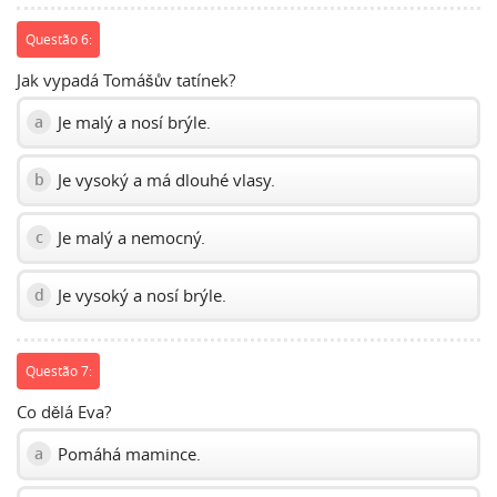
Questão 6:
Jak vypadá Tomášův tatínek?
Je malý a nosí brýle.
a
Je vysoký a má dlouhé vlasy.
b
Je malý a nemocný.
c
Je vysoký a nosí brýle.
d
Questão 7:
Co dělá Eva?
Pomáhá mamince.
a