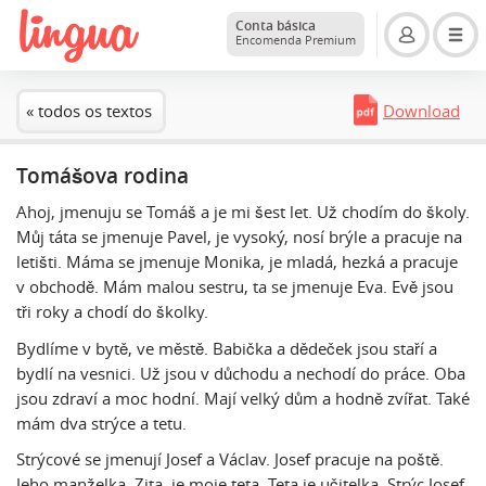
Conta básica
Encomenda Premium
« todos os textos
Download
Tomášova rodina
Ahoj, jmenuju se Tomáš a je mi šest let. Už chodím do školy.
Můj táta se jmenuje Pavel, je vysoký, nosí brýle a pracuje na
letišti. Máma se jmenuje Monika, je mladá, hezká a pracuje
v obchodě. Mám malou sestru, ta se jmenuje Eva. Evě jsou
tři roky a chodí do školky.
Bydlíme v bytě, ve městě. Babička a dědeček jsou staří a
bydlí na vesnici. Už jsou v důchodu a nechodí do práce. Oba
jsou zdraví a moc hodní. Mají velký dům a hodně zvířat. Také
mám dva strýce a tetu.
Strýcové se jmenují Josef a Václav. Josef pracuje na poště.
Jeho manželka, Zita, je moje teta. Teta je učitelka. Strýc Josef