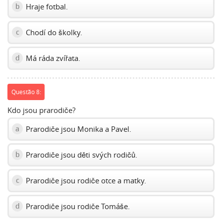
Hraje fotbal.
b
Chodí do školky.
c
Má ráda zvířata.
d
Questão 8:
Kdo jsou prarodiče?
Prarodiče jsou Monika a Pavel.
a
Prarodiče jsou děti svých rodičů.
b
Prarodiče jsou rodiče otce a matky.
c
Prarodiče jsou rodiče Tomáše.
d