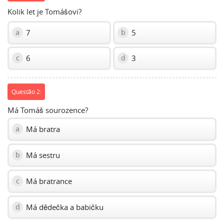
Kolik let je Tomášovi?
7
5
a
b
6
3
c
d
Questão 2:
Má Tomáš sourozence?
Má bratra
a
Má sestru
b
Má bratrance
c
Má dědečka a babičku
d