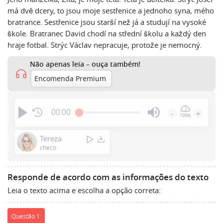
má dvě dcery, to jsou moje sestřenice a jednoho syna, mého
bratrance. Sestřenice jsou starší než já a studují na vysoké
škole. Bratranec David chodí na střední školu a každý den
hraje fotbal. Strýc Václav nepracuje, protože je nemocný.
Não apenas leia – ouça também!
Encomenda Premium
00:00
-
+
100%
Press
Enter
Tereza
or
checo
Space
to
Responde de acordo com as informações do texto
show
Leia o texto acima e escolha a opção correta:
volume
slider.
Questão 1: