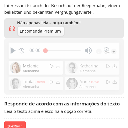
Interessant ist auch der Besuch auf der Reeperbahn, einem
beliebten und bekannten Vergnügungsviertel.
Não apenas leia – ouça também!
Encomenda Premium
00:00
-
+
100%
Press
Enter
Melanie
Katharina
or
Alemanha
Alemanha
Space
Tobias
Anne
novo
novo
to
Alemanha
Alemanha
show
volume
slider.
Responde de acordo com as informações do texto
Leia o texto acima e escolha a opção correta:
Questão 1: