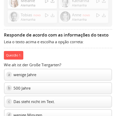
Melanie
Katharina
or
Alemanha
Alemanha
Space
Tobias
Anne
novo
novo
to
Alemanha
Alemanha
show
volume
slider.
Responde de acordo com as informações do texto
Leia o texto acima e escolha a opção correta:
Questão 1:
Wie alt ist der Große Tiergarten?
wenige Jahre
a
500 Jahre
b
Das steht nicht im Text.
c
wenige Minuten
d