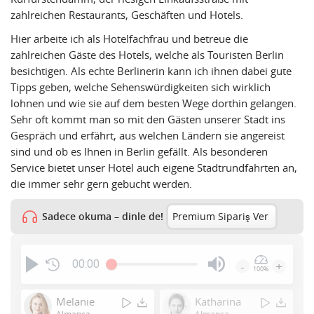
zahlreichen Restaurants, Geschäften und Hotels.
Hier arbeite ich als Hotelfachfrau und betreue die
zahlreichen Gäste des Hotels, welche als Touristen Berlin
besichtigen. Als echte Berlinerin kann ich ihnen dabei gute
Tipps geben, welche Sehenswürdigkeiten sich wirklich
lohnen und wie sie auf dem besten Wege dorthin gelangen.
Sehr oft kommt man so mit den Gästen unserer Stadt ins
Gespräch und erfährt, aus welchen Ländern sie angereist
sind und ob es Ihnen in Berlin gefällt. Als besonderen
Service bietet unser Hotel auch eigene Stadtrundfahrten an,
die immer sehr gern gebucht werden.
Sadece okuma – dinle de!
Premium Sipariş Ver
00:00
-
+
100%
Press
Enter
Melanie
Katharina
or
Almanca
Almanca