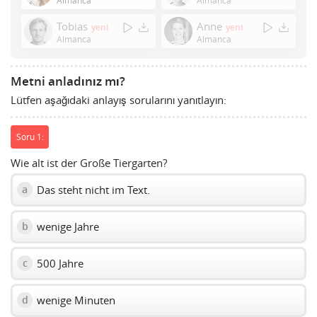
Space
Tobias
Anne
yeni
yeni
to
Almanca
Almanca
show
volume
slider.
Metni anladınız mı?
Lütfen aşağıdaki anlayış sorularını yanıtlayın:
Soru 1:
Wie alt ist der Große Tiergarten?
Das steht nicht im Text.
a
wenige Jahre
b
500 Jahre
c
wenige Minuten
d