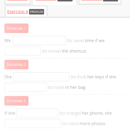
Esercizio 4
PREMIUM
Domanda 1:
We
(to save)
time if we
(to know)
the shortcut.
Domanda 2:
She
(to find)
her keys if she
(to look)
in her bag.
Domanda 3:
If she
(to charge)
her phone, she
(to take)
more photos.