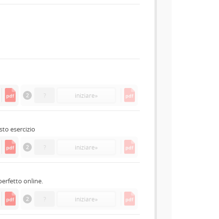
2
?
iniziare
»
esto esercizio
2
?
iniziare
»
erfetto online.
2
?
iniziare
»