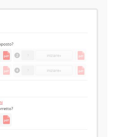
opposto?
2
?
iniziare
»
4
?
iniziare
»
mi
orretto?