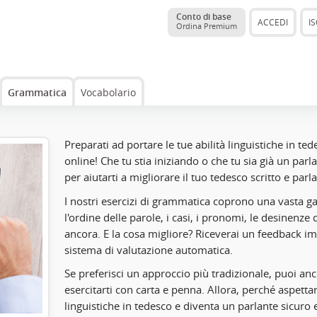
Conto di base
ACCEDI
IS
Ordina Premium
Grammatica
Vocabolario
Preparati ad portare le tue abilità linguistiche in ted
online! Che tu stia iniziando o che tu sia già un parl
per aiutarti a migliorare il tuo tedesco scritto e parla
I nostri esercizi di grammatica coprono una vasta ga
l'ordine delle parole, i casi, i pronomi, le desinenze d
ancora. E la cosa migliore? Riceverai un feedback im
sistema di valutazione automatica.
Se preferisci un approccio più tradizionale, puoi anc
esercitarti con carta e penna. Allora, perché aspettare
linguistiche in tedesco e diventa un parlante sicuro e