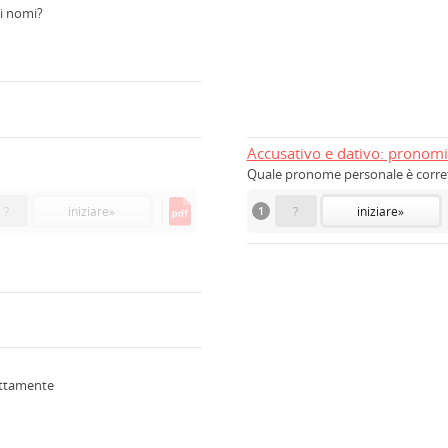
ti nomi?
Accusativo e dativo: pronomi
Quale pronome personale è corrett
?
iniziare
»
1
?
iniziare
»
rettamente