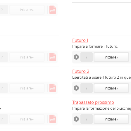
?
iniziare
»
Futuro I
Impara a formare il futuro.
?
iniziare
»
1
?
iniziare
»
Futuro 2
Esercitati a usare il futuro 2 in qu
?
iniziare
»
1
?
iniziare
»
Trapassato prossimo
o
Impara la formazione del piucchep
?
iniziare
»
1
?
iniziare
»