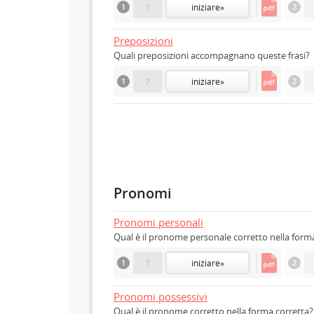
1
?
iniziare
»
2
Preposizioni
Quali preposizioni accompagnano queste frasi?
1
?
iniziare
»
2
Pronomi
Pronomi personali
Qual è il pronome personale corretto nella form
1
?
iniziare
»
2
Pronomi possessivi
Qual è il pronome corretto nella forma corretta?