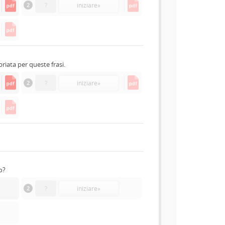
2
?
iniziare
»
priata per queste frasi.
2
?
iniziare
»
o?
2
?
iniziare
»