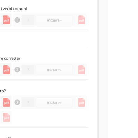
 i verbi comuni
2
?
iniziare
»
è corretta?
2
?
iniziare
»
tto?
2
?
iniziare
»