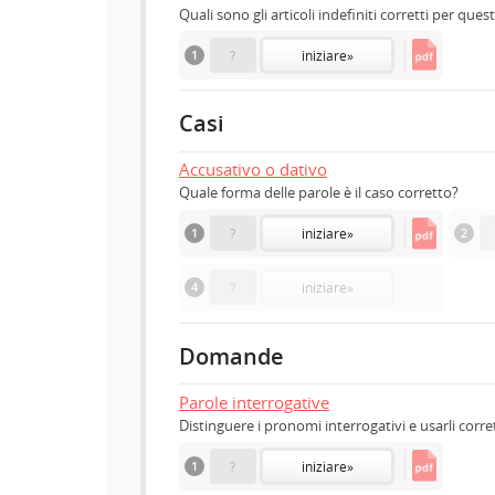
Quali sono gli articoli indefiniti corretti per ques
1
?
iniziare
»
Casi
Accusativo o dativo
Quale forma delle parole è il caso corretto?
1
?
iniziare
»
2
4
?
iniziare
»
Domande
Parole interrogative
Distinguere i pronomi interrogativi e usarli cor
1
?
iniziare
»