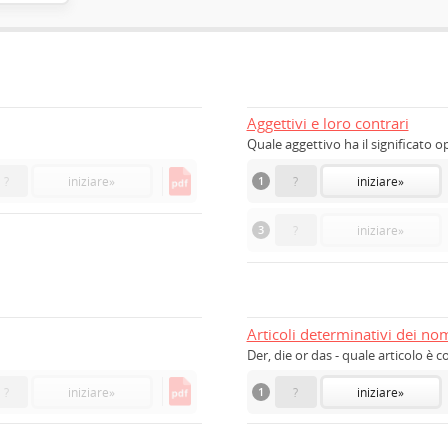
Aggettivi e loro contrari
Quale aggettivo ha il significato 
?
iniziare
»
1
?
iniziare
»
3
?
iniziare
»
Articoli determinativi dei no
Der, die or das - quale articolo è c
?
iniziare
»
1
?
iniziare
»