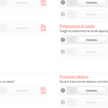
?
iniziare
»
1
?
iniziare
»
3
?
iniziare
»
Preposizioni di luogo
?
iniziare
»
Scegli la preposizione locali appro
1
?
iniziare
»
3
?
iniziare
»
Pronome relativo
a corretta?
Qual è il pronome relativo corrett
?
iniziare
»
1
?
iniziare
»
3
?
iniziare
»