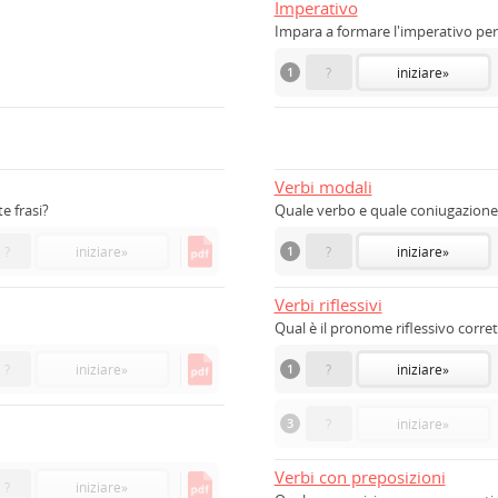
Imperativo
Impara a formare l'imperativo per
1
?
iniziare
»
Verbi modali
e frasi?
Quale verbo e quale coniugazione 
?
iniziare
»
1
?
iniziare
»
Verbi riflessivi
Qual è il pronome riflessivo corre
?
iniziare
»
1
?
iniziare
»
3
?
iniziare
»
Verbi con preposizioni
?
iniziare
»