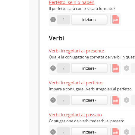
Perfetto: sein o haben
Il perfetto sarà con o si sarà formato?
1
?
iniziare
»
Verbi
Verbi irregolari al presente
Qual è la coniugazione corretta dei verbi in quest
1
?
iniziare
»
2
Verbi irregolari al perfetto
Impara a coniugare i verbi irregolari al perfetto.
1
?
iniziare
»
2
Verbi irregolari al passato
Coniugazione dei verbi tedeschi al passato
1
?
iniziare
»
2