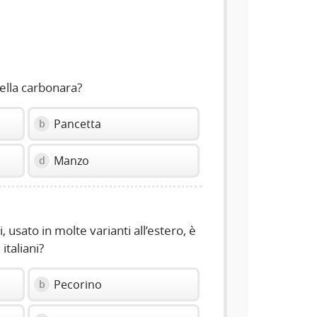
volume
slider.
nella carbonara?
Pancetta
b
Manzo
d
, usato in molte varianti all’estero, è
italiani?
Pecorino
b