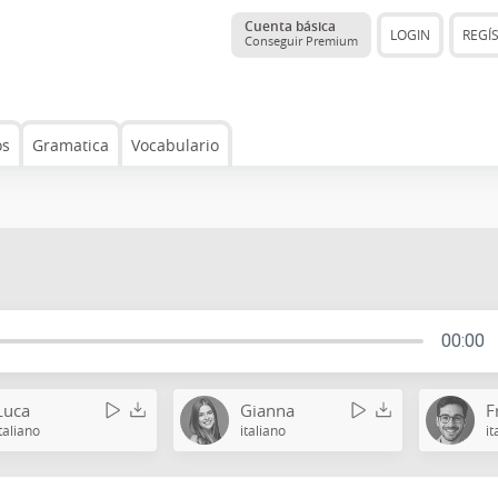
Cuenta básica
LOGIN
REGÍ
Conseguir Premium
os
Gramatica
Vocabulario
00:00
Luca
Gianna
F
italiano
italiano
it