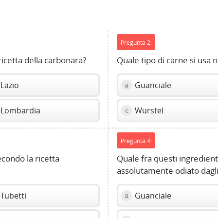
Pregunta 2:
 ricetta della carbonara?
Quale tipo di carne si usa 
Lazio
Guanciale
a
Lombardia
Wurstel
c
Pregunta 4:
econdo la ricetta
Quale fra questi ingredienti
assolutamente odiato dagli 
Tubetti
Guanciale
a