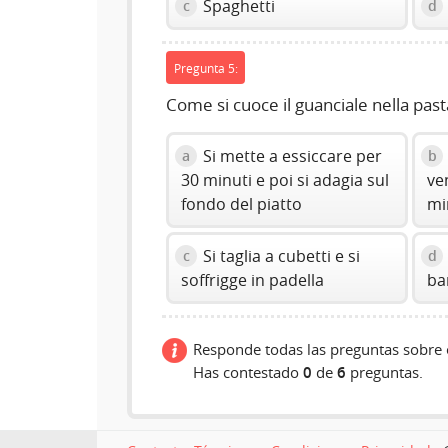
Spaghetti
c
d
Pregunta 5:
Come si cuoce il guanciale nella past
Si mette a essiccare per
a
b
30 minuti e poi si adagia sul
ve
fondo del piatto
mi
Si taglia a cubetti e si
c
d
soffrigge in padella
ba
Responde todas las preguntas sobre e
Has contestado
0
de
6
preguntas.