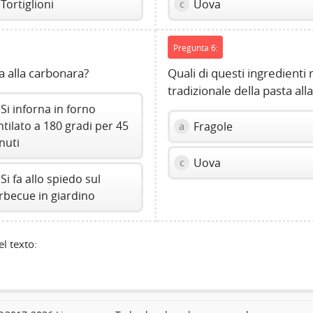
Tortiglioni
Uova
c
Pregunta 6:
a alla carbonara?
Quali di questi ingredienti 
tradizionale della pasta al
Si inforna in forno
ntilato a 180 gradi per 45
Fragole
a
nuti
Uova
c
Si fa allo spiedo sul
rbecue in giardino
l texto: