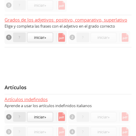
3
?
iniciar
»
Grados de los adjetivos: positivo, comparativo, superlativo
Elige y completa las frases con el adjetivo en el grado correcto
1
?
iniciar
»
2
?
iniciar
»
Artículos
Artículos indefinidos
Aprende a usar los artículos indefinidos italianos
1
?
iniciar
»
2
?
iniciar
»
3
?
iniciar
»
4
?
iniciar
»