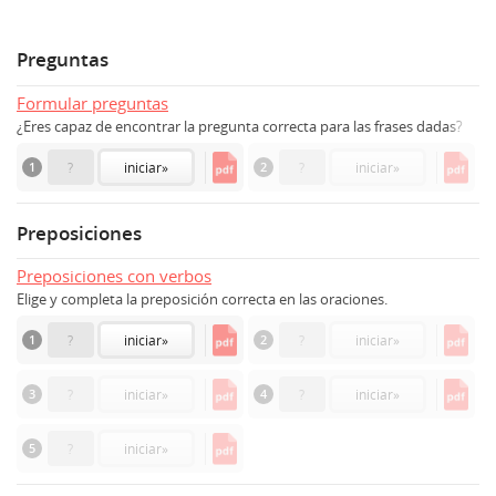
Preguntas
Formular preguntas
¿Eres capaz de encontrar la pregunta correcta para las frases dadas?
1
?
iniciar
»
2
?
iniciar
»
Preposiciones
Preposiciones con verbos
Elige y completa la preposición correcta en las oraciones.
1
?
iniciar
»
2
?
iniciar
»
3
?
iniciar
»
4
?
iniciar
»
5
?
iniciar
»