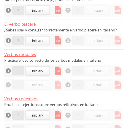
1
?
iniciar
»
2
?
iniciar
»
El verbo piacere
¿Sabes usar y conjugar correctamente el verbo piacere en italiano?
1
?
iniciar
»
2
?
iniciar
»
Verbos modales
Practica el uso correcto de los verbos modales en italiano
1
?
iniciar
»
2
?
iniciar
»
3
?
iniciar
»
4
?
iniciar
»
Verbos reflexivos
Prueba los ejercicios sobre verbos reflexivos en italiano
1
?
iniciar
»
2
?
iniciar
»