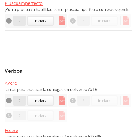
Pluscuamperfecto
¡Pon a prueba tu habilidad con el pluscuamperfecto con estos ejercicios!
1
?
iniciar
»
2
?
iniciar
»
Verbos
Avere
Tareas para practicar la conjugación del verbo AVERE
1
?
iniciar
»
2
?
iniciar
»
3
?
iniciar
»
Essere
Tareas para practicar la conjugación del verbo ESSERE