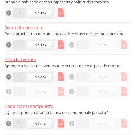
prende a hablar de deseos, hipótesis y solicitudes corteses.
1
?
iniciar
»
Gerundio presente
Pon a prueba tus conocimientos sobre el uso del gerundio presente median
1
?
iniciar
»
2
?
iniciar
»
Pasado remoto
Aprende a hablar de eventos que ocurrieron en el pasado remoto.
1
?
iniciar
»
2
?
iniciar
»
3
?
iniciar
»
4
?
iniciar
»
Condicional compuesto
¿Quieres poner a prueba tu uso del condizionale passato?
1
?
iniciar
»
2
?
iniciar
»