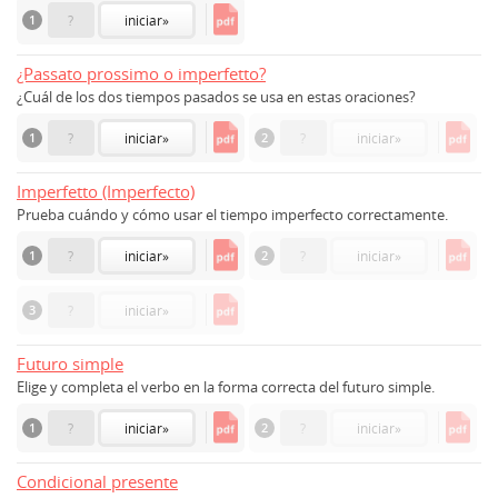
1
?
iniciar
»
¿Passato prossimo o imperfetto?
¿Cuál de los dos tiempos pasados ​​se usa en estas oraciones?
1
?
iniciar
»
2
?
iniciar
»
Imperfetto (Imperfecto)
Prueba cuándo y cómo usar el tiempo imperfecto correctamente.
1
?
iniciar
»
2
?
iniciar
»
3
?
iniciar
»
Futuro simple
Elige y completa el verbo en la forma correcta del futuro simple.
1
?
iniciar
»
2
?
iniciar
»
Condicional presente