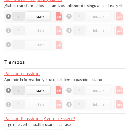
¿Sabes transformar los sustantivos italianos del singular al plural y vicev
1
?
iniciar
»
2
?
iniciar
»
3
?
iniciar
»
4
?
iniciar
»
5
?
iniciar
»
Tiempos
Passato prossimo
Aprende la formación y el uso del tiempo pasado italiano
1
?
iniciar
»
2
?
iniciar
»
3
?
iniciar
»
4
?
iniciar
»
Passato Prossimo: ¿Avere o Essere?
Elige qué verbo auxiliar usar en la frase.