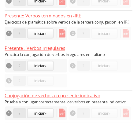
1
?
iniciar
»
2
?
iniciar
»
Presente: Verbos terminados en -IRE
Ejercicios de gramática sobre verbos de la tercera conjugación, en IRE
1
?
iniciar
»
2
?
iniciar
»
Presente : Verbos irregulares
Practica la conjugación de verbos irregulares en italiano.
1
?
iniciar
»
2
?
iniciar
»
3
?
iniciar
»
Conjugación de verbos en presente indicativo
Prueba a conjugar correctamente los verbos en presente indicativo.
1
?
iniciar
»
2
?
iniciar
»