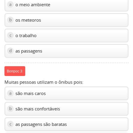
o meio ambiente
a
os meteoros
b
o trabalho
c
as passagens
d
Вопрос 3:
Muitas pessoas utilizam o ônibus pois:
são mais caros
a
são mais confortáveis
b
as passagens são baratas
c