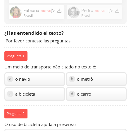
Press
Enter
Fabiana
Pedro
nuevo
nuevo
or
Brasil
Brasil
Space
to
¿Has entendido el texto?
show
¡Por favor conteste las preguntas!
volume
slider.
Pregunta 1:
Um meio de transporte não citado no texto é:
o navio
o metrô
a
b
a bicicleta
o carro
c
d
Pregunta 2:
O uso de bicicleta ajuda a preservar: