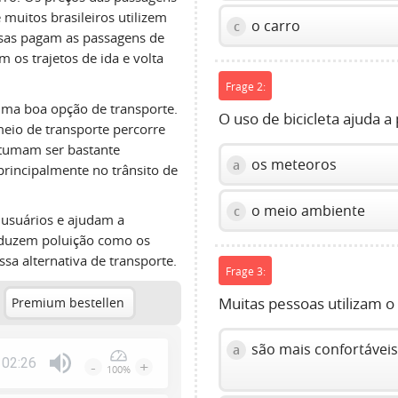
muitos brasileiros utilizem
o carro
c
sas pagam as passagens de
 os trajetos de ida e volta
Frage 2:
uma boa opção de transporte.
O uso de bicicleta ajuda a
eio de transporte percorre
stumam ser bastante
os meteoros
a
principalmente no trânsito de
o meio ambiente
c
 usuários e ajudam a
oduzem poluição como os
sa alternativa de transporte.
Frage 3:
Muitas pessoas utilizam o
Premium bestellen
são mais confortávei
a
02:26
-
+
100%
Press