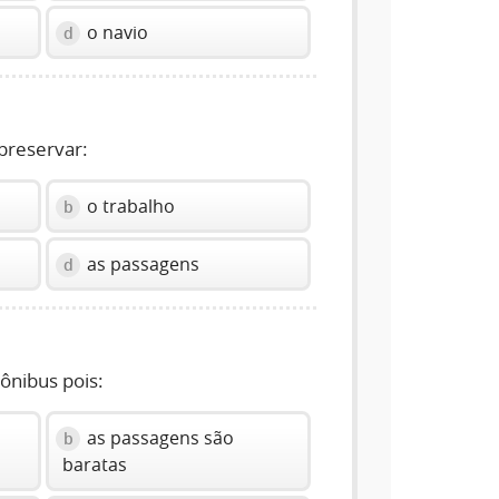
o navio
d
 preservar:
o trabalho
b
as passagens
d
 ônibus pois:
s
as passagens são
b
baratas