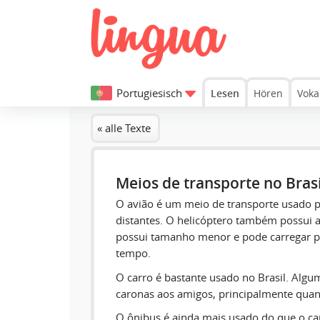
Portugiesisch
Lesen
Hören
Voka
« alle Texte
Meios de transporte no Brasi
O avião é um meio de transporte usado pa
distantes. O helicóptero também possui 
possui tamanho menor e pode carregar 
tempo.
O carro é bastante usado no Brasil. Alg
caronas aos amigos, principalmente qua
O ônibus é ainda mais usado do que o ca