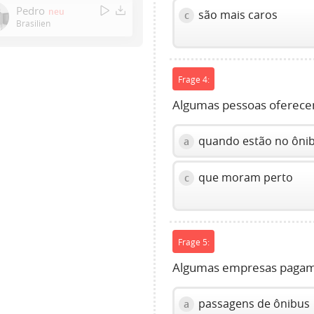
Enter
Pedro
neu
são mais caros
c
or
Brasilien
Space
to
show
Frage 4:
volume
slider.
Algumas pessoas oferece
quando estão no ôni
a
que moram perto
c
Frage 5:
Algumas empresas pagam 
passagens de ônibus
a