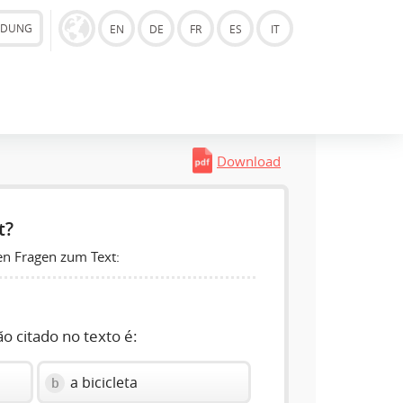
LDUNG
EN
DE
FR
ES
IT
Download
t?
en Fragen zum Text:
 citado no texto é:
a bicicleta
b