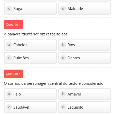
Ruga
Maldade
c
d
Questão 4:
A palavra “dentário” diz respeito aos:
Cabelos
Rins
a
b
Pulmões
Dentes
c
d
Questão 5:
O sorriso da personagem central do texto é considerado:
Feio
Amável
a
b
Saudável
Esquisito
c
d