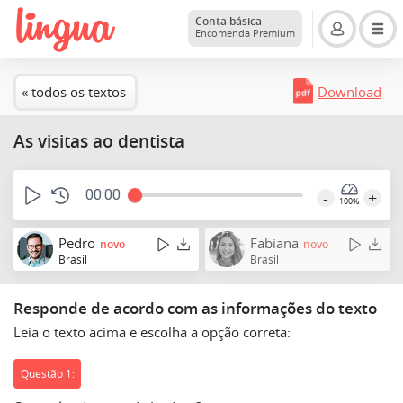
Conta básica
Encomenda Premium
« todos os textos
Download
As visitas ao dentista
00:00
-
+
100%
Pedro
Fabiana
novo
novo
Brasil
Brasil
Responde de acordo com as informações do texto
Leia o texto acima e escolha a opção correta:
Questão 1: