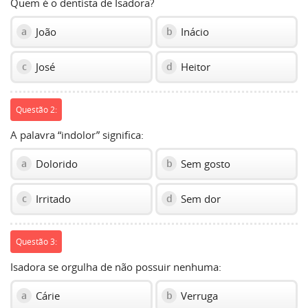
Quem é o dentista de Isadora?
João
Inácio
a
b
José
Heitor
c
d
Questão 2:
A palavra “indolor” significa:
Dolorido
Sem gosto
a
b
Irritado
Sem dor
c
d
Questão 3:
Isadora se orgulha de não possuir nenhuma:
Cárie
Verruga
a
b