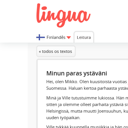
Finlandês
Leitura
« todos os textos
Minun paras ystäväni
Hei, olen Mikko. Olen kuusitoista vuotias
Suomessa. Haluan kertoa parhaasta ystävä
Minä ja Ville tutustuimme lukiossa. Hän 
sitten ja olemme olleet parhaita ystäviä sii
Helsingissä, mutta muutti Joensuuhun, ku
uuden työpaikan.
Ville tykkää kuunnella musiikkia ja hän os