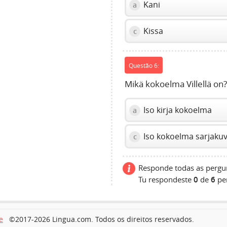
Kani
a
Kissa
c
Questão 6:
Mikä kokoelma Villellä on
Iso kirja kokoelma
a
Iso kokoelma sarjakuv
c
Responde todas as pergun
Tu respondeste
0
de
6
pe
e
©2017-2026 Lingua.com. Todos os direitos reservados.