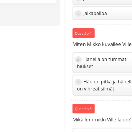
Press
Enter
Jalkapalloa
c
or
Space
to
Questão 4:
show
volume
Miten Mikko kuvailee Ville
slider.
Hänellä on tummat
a
hiukset
Hän on pitkä ja hänell
c
on vihreät silmät
Questão 5:
Mikä lemmikki Villellä on?