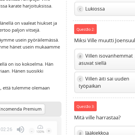
sa karate harjoituksissa.
Lukiossa
c
Hänellä on vaaleat hiukset ja
ertoo paljon vitsejä.
Questão 2:
äymme usein pyöräilemässä.
Miksi Ville muutti Joensu
 otamme hänet usein mukaamme
Villen isovanhemmat
a
asuvat siellä
nellä on iso kokoelma. Hän
iaan. Hänen suosikki
Villen äiti sai uuden
c
työpaikan
on, että tulemme olemaan
Questão 3:
Encomenda Premium
Mitä ville harrastaa?
02:26
-
+
100%
Jääkiekkoa
a