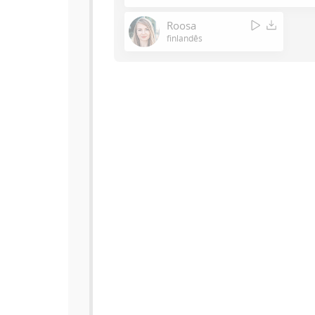
Roosa
finlandês