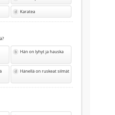
Karatea
d
ä?
Hän on lyhyt ja hauska
b
ä
Hänellä on ruskeat silmät
d