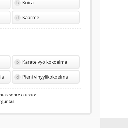
Koira
b
Käärme
d
?
Karate vyö kokoelma
b
ia
Pieni vinyylikokoelma
d
tas sobre o texto:
rguntas.