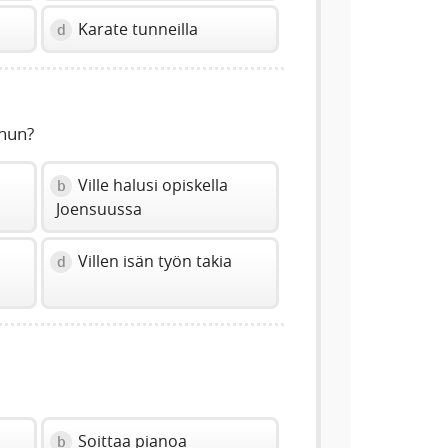
Karate tunneilla
d
uhun?
Ville halusi opiskella
b
Joensuussa
Villen isän työn takia
d
Soittaa pianoa
b