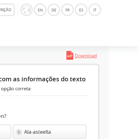
CRIÇÃO
EN
DE
FR
ES
IT
Download
com as informações do texto
 opção correta:
en?
Ala-asteella
b