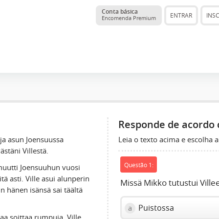
Conta básica
ENTRAR
INS
Encomenda Premium
Responde de acordo 
Leia o texto acima e escolha a
 ja asun Joensuussa
stäni Villestä.
Questão 1:
muutti Joensuuhun vuosi
tä asti. Ville asui alunperin
Missä Mikko tutustui Ville
n hänen isänsä sai täältä
Puistossa
a
aa soittaa rumpuja. Ville