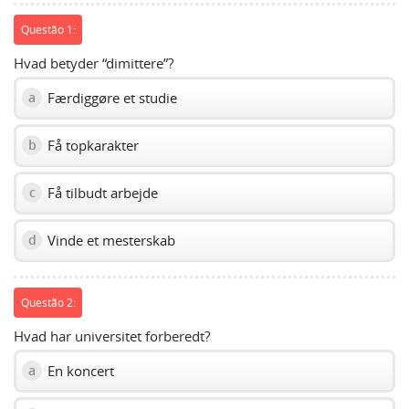
slider.
Questão 1:
Hvad betyder “dimittere”?
Færdiggøre et studie
a
Få topkarakter
b
Få tilbudt arbejde
c
Vinde et mesterskab
d
Questão 2:
Hvad har universitet forberedt?
En koncert
a