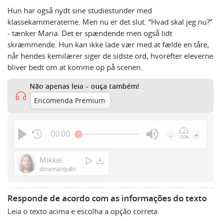
Hun har også nydt sine studiestunder med
klassekammeraterne. Men nu er det slut. “Hvad skal jeg nu?”
- tænker Maria. Det er spændende men også lidt
skræmmende. Hun kan ikke lade vær med at fælde en tåre,
når hendes kemilærer siger de sidste ord, hvorefter eleverne
bliver bedt om at komme op på scenen.
Não apenas leia – ouça também!
Encomenda Premium
00:00
-
+
100%
Press
Enter
Mikkel
or
dinamarquês
Space
to
Responde de acordo com as informações do texto
show
Leia o texto acima e escolha a opção correta:
volume