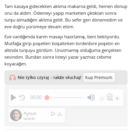
Tam kasaya gidecekken aklıma makarna geldi, hemen dönüp
onu da aldım. Ödemeyi yapıp marketten çıktıktan sonra
turşu almadığım aklıma geldi. Bu sefer geri dönemedim ve
eve doğru yürümeye devam ettim.
Eve vardığımda karım masayı hazırlamış, beni bekliyordu.
Mutfağa girip poşetleri boşaltırken birdenbire poşetin en
altında turşuyu gördüm. Unutmamış olduğuma gerçekten
sevindim. Bundan sonra listeyi yazar yazmaz cebime
koyacağım.
Nie tylko czytaj – także słuchaj!
Kup Premium
00:00
-
+
100%
Press
Enter
Aysun
or
turecki
Space
to