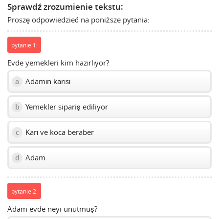
Sprawdź zrozumienie tekstu:
show
Proszę odpowiedzieć na poniższe pytania:
volume
slider.
pytanie 1:
Evde yemekleri kim hazırlıyor?
Adamın karısı
a
Yemekler sipariş ediliyor
b
Karı ve koca beraber
c
Adam
d
pytanie 2:
Adam evde neyi unutmuş?