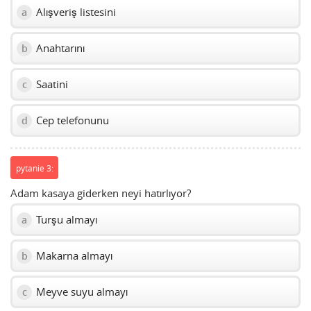
Alışveriş listesini
a
Anahtarını
b
Saatini
c
Cep telefonunu
d
pytanie 3:
Adam kasaya giderken neyi hatırlıyor?
Turşu almayı
a
Makarna almayı
b
Meyve suyu almayı
c