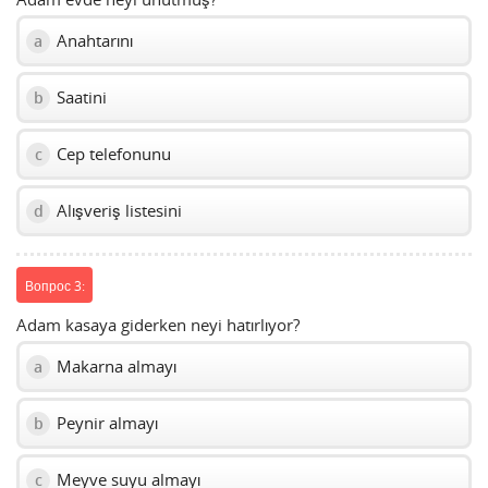
Anahtarını
a
Saatini
b
Cep telefonunu
c
Alışveriş listesini
d
Вопрос 3:
Adam kasaya giderken neyi hatırlıyor?
Makarna almayı
a
Peynir almayı
b
Meyve suyu almayı
c