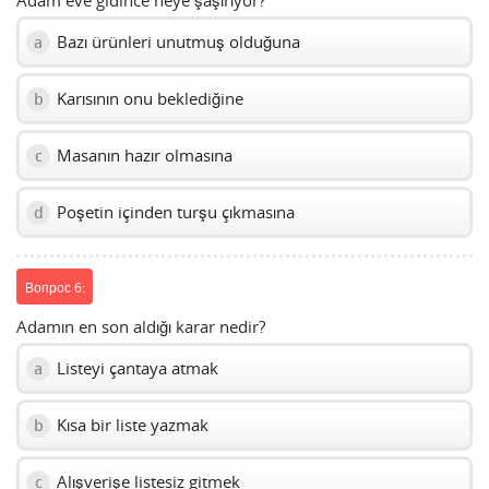
Adam eve gidince neye şaşırıyor?
Bazı ürünleri unutmuş olduğuna
a
Karısının onu beklediğine
b
Masanın hazır olmasına
c
Poşetin içinden turşu çıkmasına
d
Вопрос 6:
Adamın en son aldığı karar nedir?
Listeyi çantaya atmak
a
Kısa bir liste yazmak
b
Alışverişe listesiz gitmek
c