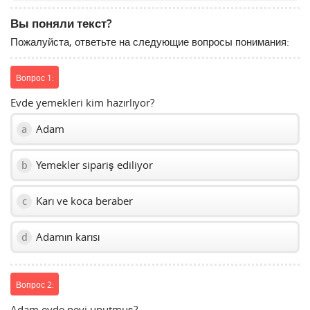
to
Вы поняли текст?
show
Пожалуйста, ответьте на следующие вопросы понимания:
volume
slider.
Вопрос 1:
Evde yemekleri kim hazırlıyor?
Adam
a
Yemekler sipariş ediliyor
b
Karı ve koca beraber
c
Adamın karısı
d
Вопрос 2:
Adam evde neyi unutmuş?