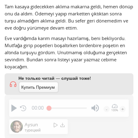
Tam kasaya gidecekken aklıma makarna geldi, hemen dönüp
onu da aldım. Ödemeyi yapıp marketten çıktıktan sonra
turşu almadığım aklıma geldi. Bu sefer geri dönemedim ve
eve doğru yürümeye devam ettim.
Eve vardığımda karım masayı hazırlamış, beni bekliyordu.
Mutfağa girip poşetleri boşaltırken birdenbire poşetin en
altında turşuyu gördüm. Unutmamış olduğuma gerçekten
sevindim. Bundan sonra listeyi yazar yazmaz cebime
koyacağım.
Не только читай — слушай тоже!
Купить Премиум
00:00
-
+
100%
Press
Enter
Aysun
or
турецкий
Space