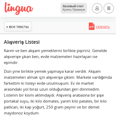
базовый счет
Купить Премиум
« все тексты
скачать
Alışveriş Listesi
Karım ve ben akşam yemeklerini birlikte pişiririz. Genelde
alışverişe çıkan ben, evde malzemeleri hazırlayan ise
eşimdir.
Dün yine birlikte yemek yapmaya karar verdik. Akşam
malzemeleri almak için alışverişe çıktım. Markete vardığımda
farkettim ki listeyi evde unutmuşum. Ev ile market
arasındaki yol biraz uzun olduğundan geri dönmedim.
Listenin bir kısmı aklımdaydı. Alışveriş arabasına bir şişe
portakal suyu, iki kilo domates, yarım kilo patates, bir kilo
patlıcan, iki kap yoğurt, 250 gram peynir ve bir demet
maydonoz koydum.