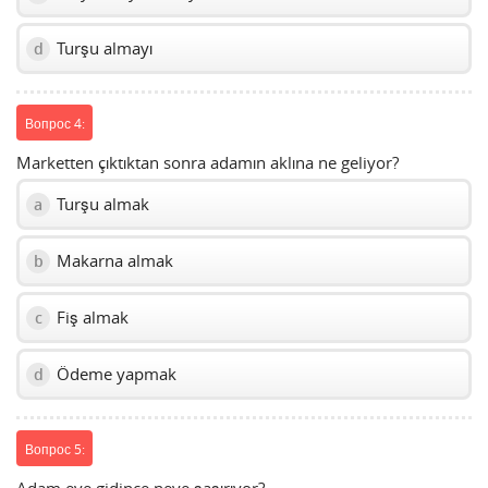
Turşu almayı
d
Вопрос 4:
Marketten çıktıktan sonra adamın aklına ne geliyor?
Turşu almak
a
Makarna almak
b
Fiş almak
c
Ödeme yapmak
d
Вопрос 5: