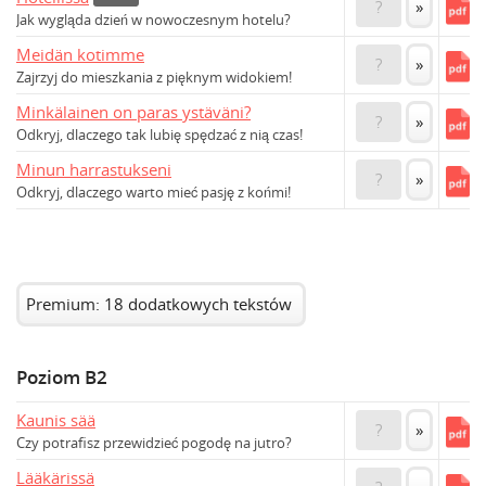
?
»
Jak wygląda dzień w nowoczesnym hotelu?
Meidän kotimme
?
»
Zajrzyj do mieszkania z pięknym widokiem!
Minkälainen on paras ystäväni?
?
»
Odkryj, dlaczego tak lubię spędzać z nią czas!
Minun harrastukseni
?
»
Odkryj, dlaczego warto mieć pasję z końmi!
Premium: 18 dodatkowych tekstów
Poziom B2
Kaunis sää
?
»
Czy potrafisz przewidzieć pogodę na jutro?
Lääkärissä