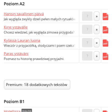
Poziom A2
Hansin tavallinen päivä
?
»
Jak wygląda zwykły dzień pełen małych rytuałów?
Kirje ystävälle
?
»
Chcesz wiedzieć, jak wygląda zimowa przygoda?
Kylässä Lauran luona
?
»
Wieczór z przyjaciółką, słodyczami i psem czeka!
Paras ystäväni
?
»
Poznasz tu historię prawdziwej przyjaźni.
Premium: 18 dodatkowych tekstów
Poziom B1
Hotellissa
DIALOG