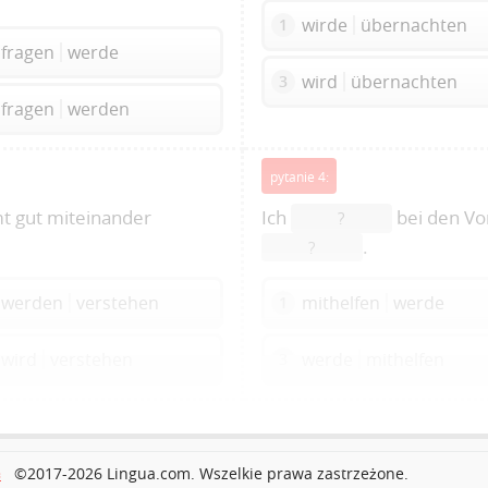
wirde
übernachten
1
fragen
werde
wird
übernachten
3
fragen
werden
pytanie 4:
t gut miteinander
Ich
bei den Vor
?
.
?
werden
verstehen
mithelfen
werde
1
wird
verstehen
werde
mithelfen
3
ć
©2017-2026 Lingua.com. Wszelkie prawa zastrzeżone.