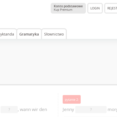
Konto podstawowe
LOGIN
REJES
Kup Premium
yktanda
Gramatyka
Słownictwo
pytanie 2:
n
, wann wir den
Jenny
morg
?
?