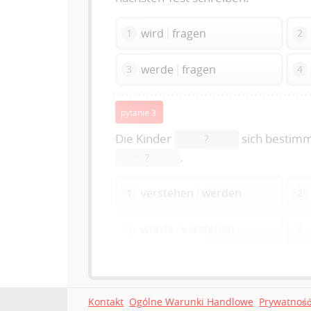
wird
fragen
1
2
werde
fragen
3
4
pytanie 3:
Die Kinder
sich bestimm
?
.
?
verstehen
werden
1
2
werde
verstehen
3
4
Kontakt
Ogólne Warunki Handlowe
Prywatnoś