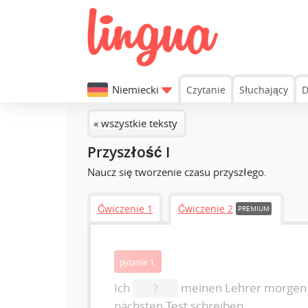
Niemiecki
Czytanie
Słuchający
D
« wszystkie teksty
Przyszłość I
Naucz się tworzenie czasu przyszłego.
Ćwiczenie 1
Ćwiczenie 2
PREMIUM
pytanie 1:
Ich
meinen Lehrer morge
?
nächsten Test schreiben.