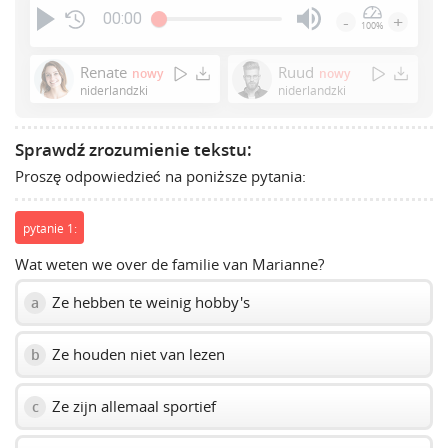
00:00
-
+
100%
Press
Enter
Renate
Ruud
nowy
nowy
or
niderlandzki
niderlandzki
Space
to
Sprawdź zrozumienie tekstu:
show
Proszę odpowiedzieć na poniższe pytania:
volume
slider.
pytanie 1:
Wat weten we over de familie van Marianne?
Ze hebben te weinig hobby's
a
Ze houden niet van lezen
b
Ze zijn allemaal sportief
c