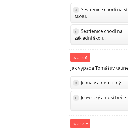
Sestřenice chodí na st
a
školu.
Sestřenice chodí na
c
základní školu.
pytanie 6:
Jak vypadá Tomášův tatín
Je malý a nemocný.
a
Je vysoký a nosí brýle.
c
pytanie 7: