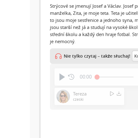
Strýcové se jmenují Josef a Václav. Josef 
manželka, Zita, je moje teta. Teta je učite
to jsou moje sestřenice a jednoho syna, 
jsou starší než já a studují na vysoké ško
střední školu a každý den hraje fotbal. St
je nemocný.
Nie tylko czytaj – także słuchaj!
K
00:00
Tereza
czeski