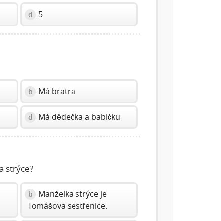
5
d
Má bratra
b
Má dědečka a babičku
d
a strýce?
Manželka strýce je
b
Tomášova sestřenice.