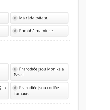
Má ráda zvířata.
b
Pomáhá mamince.
d
Prarodiče jsou Monika a
b
Pavel.
vých
Prarodiče jsou rodiče
d
Tomáše.