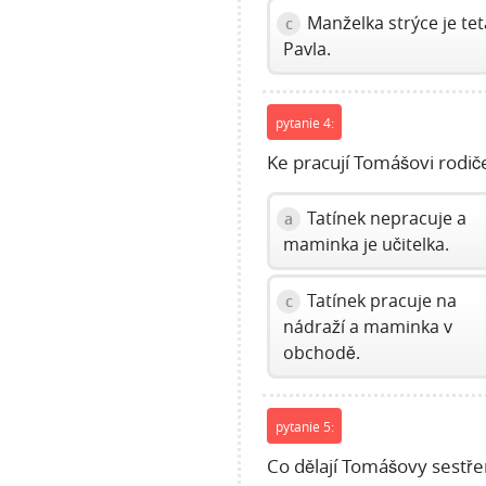
Manželka strýce je tet
c
Pavla.
pytanie 4:
Ke pracují Tomášovi rodič
Tatínek nepracuje a
a
maminka je učitelka.
Tatínek pracuje na
c
nádraží a maminka v
obchodě.
pytanie 5:
Co dělají Tomášovy sestře