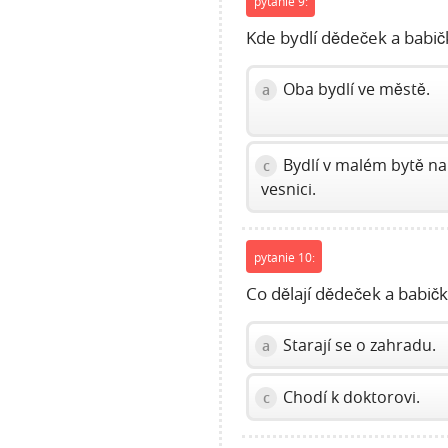
pytanie 9:
Kde bydlí dědeček a babič
Oba bydlí ve městě.
a
Bydlí v malém bytě na
c
vesnici.
pytanie 10:
Co dělají dědeček a babič
Starají se o zahradu.
a
Chodí k doktorovi.
c