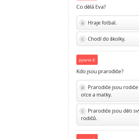
Co dělá Eva?
Hraje fotbal.
a
Chodí do školky.
c
pytanie 8:
Kdo jsou prarodiče?
Prarodiče jsou rodiče
a
otce a matky.
Prarodiče jsou děti s
c
rodičů.