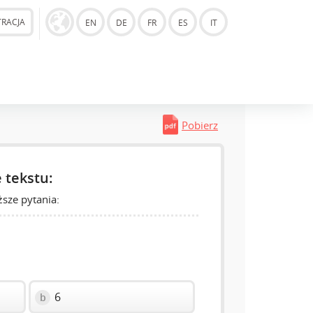
TRACJA
EN
DE
FR
ES
IT
Pobierz
 tekstu:
sze pytania:
6
b