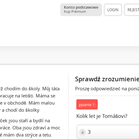
Konto podstawowe
LOGIN
REJES
Kup Premium
Sprawdź zrozumienie
Proszę odpowiedzieć na poniż
Už chodím do školy. Můj táta
pracuje na letišti. Máma se
uje v obchodě. Mám malou
pytanie 1:
y a chodí do školky.
Kolik let je Tomášovi?
ek jsou staří a bydlí na
práce. Oba jsou zdraví a moc
3
a
ké mám dva strýce a tetu.