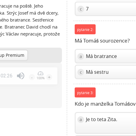
pracuje na poště. Jeho
7
c
lka. Strýc Josef má dvě dcery,
mého bratrance. Sestřenice
le. Bratranec David chodí na
pytanie 2:
rýc Václav nepracuje, protože
Má Tomáš sourozence?
up Premium
Má bratrance
a
Má sestru
c
02:26
-
+
100%
Press
Enter
pytanie 3:
or
Space
Kdo je manželka Tomášov
to
show
Je to teta Zita.
a
volume
slider.