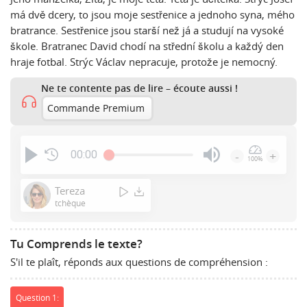
má dvě dcery, to jsou moje sestřenice a jednoho syna, mého
bratrance. Sestřenice jsou starší než já a studují na vysoké
škole. Bratranec David chodí na střední školu a každý den
hraje fotbal. Strýc Václav nepracuje, protože je nemocný.
Ne te contente pas de lire – écoute aussi !
Commande Premium
00:00
-
+
100%
Press
Enter
Tereza
or
tchèque
Space
to
Tu Comprends le texte?
show
S'il te plaît, réponds aux questions de compréhension :
volume
slider.
Question 1: