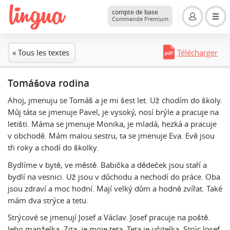
compte de base
Commande Premium
« Tous les textes
Télécharger
Tomášova rodina
Ahoj, jmenuju se Tomáš a je mi šest let. Už chodím do školy.
Můj táta se jmenuje Pavel, je vysoký, nosí brýle a pracuje na
letišti. Máma se jmenuje Monika, je mladá, hezká a pracuje
v obchodě. Mám malou sestru, ta se jmenuje Eva. Evě jsou
tři roky a chodí do školky.
Bydlíme v bytě, ve městě. Babička a dědeček jsou staří a
bydlí na vesnici. Už jsou v důchodu a nechodí do práce. Oba
jsou zdraví a moc hodní. Mají velký dům a hodně zvířat. Také
mám dva strýce a tetu.
Strýcové se jmenují Josef a Václav. Josef pracuje na poště.
Jeho manželka, Zita, je moje teta. Teta je učitelka. Strýc Josef