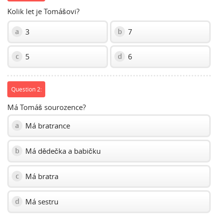
Kolik let je Tomášovi?
3
7
a
b
5
6
c
d
Question 2:
Má Tomáš sourozence?
Má bratrance
a
Má dědečka a babičku
b
Má bratra
c
Má sestru
d