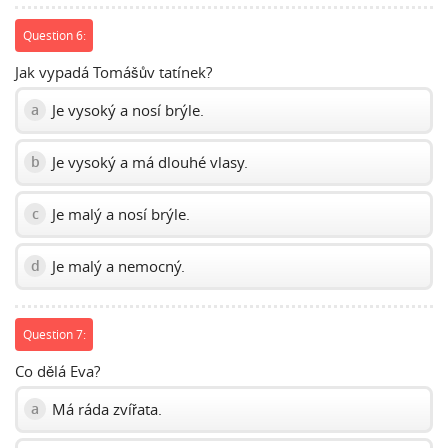
Question 6:
Jak vypadá Tomášův tatínek?
Je vysoký a nosí brýle.
a
Je vysoký a má dlouhé vlasy.
b
Je malý a nosí brýle.
c
Je malý a nemocný.
d
Question 7:
Co dělá Eva?
Má ráda zvířata.
a