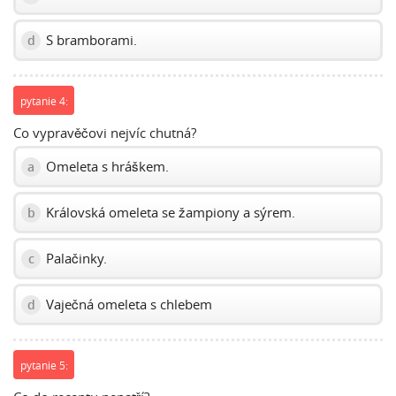
S bramborami.
d
pytanie 4:
Co vypravěčovi nejvíc chutná?
Omeleta s hráškem.
a
Královská omeleta se žampiony a sýrem.
b
Palačinky.
c
Vaječná omeleta s chlebem
d
pytanie 5: