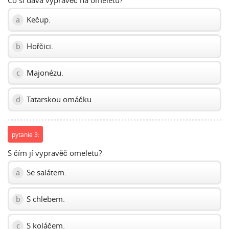
Co si dává vypravěč na omeletu?
Kečup.
a
Hořčici.
b
Majonézu.
c
Tatarskou omáčku.
d
pytanie 3:
S čím jí vypravěč omeletu?
Se salátem.
a
S chlebem.
b
S koláčem.
c