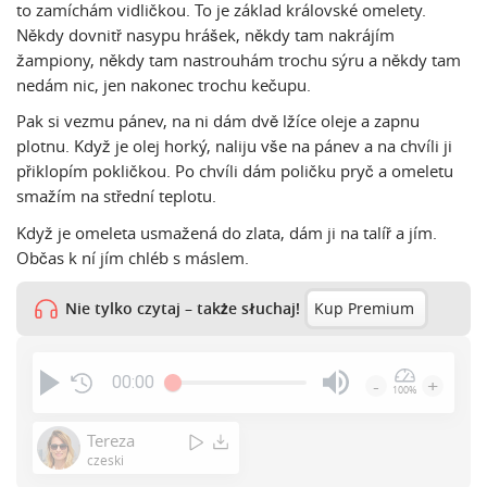
to zamíchám vidličkou. To je základ královské omelety.
Někdy dovnitř nasypu hrášek, někdy tam nakrájím
žampiony, někdy tam nastrouhám trochu sýru a někdy tam
nedám nic, jen nakonec trochu kečupu.
Pak si vezmu pánev, na ni dám dvě lžíce oleje a zapnu
plotnu. Když je olej horký, naliju vše na pánev a na chvíli ji
přiklopím pokličkou. Po chvíli dám poličku pryč a omeletu
smažím na střední teplotu.
Když je omeleta usmažená do zlata, dám ji na talíř a jím.
Občas k ní jím chléb s máslem.
Nie tylko czytaj – także słuchaj!
Kup Premium
00:00
-
+
100%
Press
Enter
Tereza
or
czeski
Space