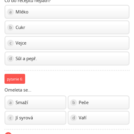
Co do receptu nepatří?
Mléko
a
Cukr
b
Vejce
c
Sůl a pepř.
d
pytanie 6:
Omeleta se…
Smaží
Peče
a
b
Jí syrová
Vaří
c
d