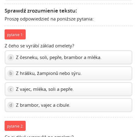
to
Sprawdź zrozumienie tekstu:
show
Proszę odpowiedzieć na poniższe pytania:
volume
slider.
pytanie 1:
Z čeho se vyrábí základ omelety?
Z česneku, soli, pepře, brambor a mléka.
a
Z hrášku, žampionů nebo sýru.
b
Z vajec, mléka, soli a pepře.
c
Z brambor, vajec a cibule.
d
pytanie 2: