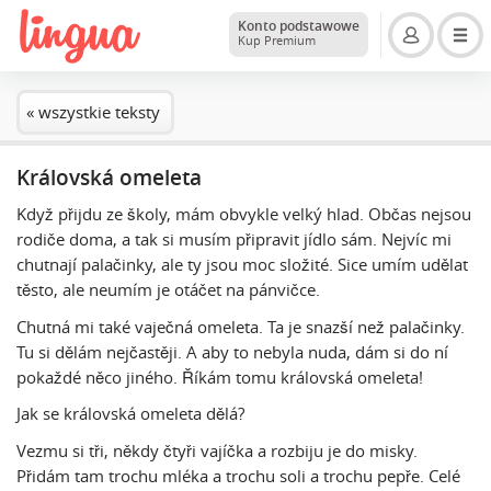
Konto podstawowe
Kup Premium
« wszystkie teksty
Královská omeleta
Když přijdu ze školy, mám obvykle velký hlad. Občas nejsou
rodiče doma, a tak si musím připravit jídlo sám. Nejvíc mi
chutnají palačinky, ale ty jsou moc složité. Sice umím udělat
těsto, ale neumím je otáčet na pánvičce.
Chutná mi také vaječná omeleta. Ta je snazší než palačinky.
Tu si dělám nejčastěji. A aby to nebyla nuda, dám si do ní
pokaždé něco jiného. Říkám tomu královská omeleta!
Jak se královská omeleta dělá?
Vezmu si tři, někdy čtyři vajíčka a rozbiju je do misky.
Přidám tam trochu mléka a trochu soli a trochu pepře. Celé