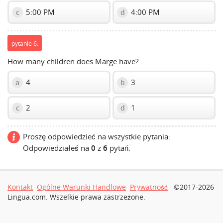
5:00 PM
4:00 PM
c
d
pytanie 6:
How many children does Marge have?
4
3
a
b
2
1
c
d
Proszę odpowiedzieć na wszystkie pytania:
Odpowiedziałeś na
0
z
6
pytań.
Kontakt
Ogólne Warunki Handlowe
Prywatność
©2017-2026
Lingua.com. Wszelkie prawa zastrzeżone.