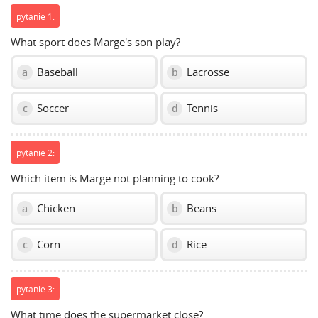
pytanie 1:
What sport does Marge's son play?
Baseball
Lacrosse
a
b
Soccer
Tennis
c
d
pytanie 2:
Which item is Marge not planning to cook?
Chicken
Beans
a
b
Corn
Rice
c
d
pytanie 3:
What time does the supermarket close?