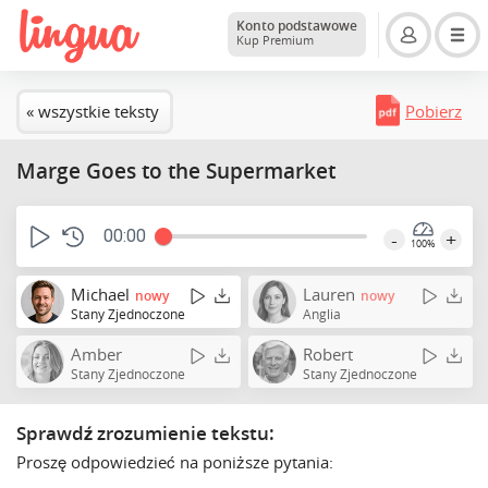
Konto podstawowe
Kup Premium
« wszystkie teksty
Pobierz
Marge Goes to the Supermarket
00:00
-
+
100%
Michael
Lauren
nowy
nowy
Stany Zjednoczone
Anglia
Amber
Robert
Stany Zjednoczone
Stany Zjednoczone
Sprawdź zrozumienie tekstu:
Proszę odpowiedzieć na poniższe pytania: