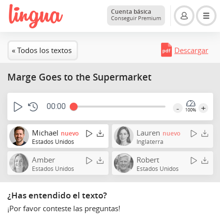
Cuenta básica
Conseguir Premium
« Todos los textos
Descargar
Marge Goes to the Supermarket
00:00
-
+
100%
Michael
Lauren
nuevo
nuevo
Estados Unidos
Inglaterra
Amber
Robert
Estados Unidos
Estados Unidos
¿Has entendido el texto?
¡Por favor conteste las preguntas!