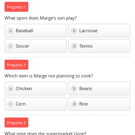
Pregunta 1:
What sport does Marge's son play?
Baseball
Lacrosse
a
b
Soccer
Tennis
c
d
Pregunta 2:
Which item is Marge not planning to cook?
Chicken
Beans
a
b
Corn
Rice
c
d
Pregunta 3:
What time does the supermarket close?