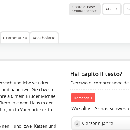
Conto di base
ACCEDI
IS
Ordina Premium
Grammatica
Vocabolario
Hai capito il testo?
Esercizio di comprensione del
reich und lebe seit drei
lt und habe zwei Geschwister:
hre alt, mein Bruder Michael
Domanda 1:
Eltern in einem Haus in der
Wie alt ist Annas Schwest
in, mein Vater arbeitet in
vierzehn Jahre
a
 einen Hund, zwei Katzen und