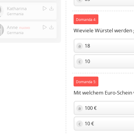
Enter
Katharina
or
Germania
Space
Domanda 4:
to
Anne
nuovo
Wieviele Würstel werden 
show
Germania
volume
18
a
slider.
10
c
Domanda 5:
Mit welchem Euro-Schein 
100 €
a
10 €
c