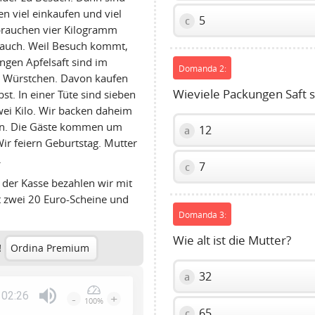
n viel einkaufen und viel
5
c
 brauchen vier Kilogramm
 auch. Weil Besuch kommt,
ungen Apfelsaft sind im
Domanda 2:
bt Würstchen. Davon kaufen
Wieviele Packungen Saft 
t. In einer Tüte sind sieben
wei Kilo. Wir backen daheim
en. Die Gäste kommen um
12
a
Wir feiern Geburtstag. Mutter
.
7
c
 der Kasse bezahlen wir mit
t zwei 20 Euro-Scheine und
Domanda 3:
Wie alt ist die Mutter?
!
Ordina Premium
32
a
02:26
-
+
100%
Press
65
c