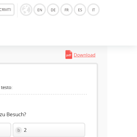
CRIVITI
EN
DE
FR
ES
IT
Download
 testo:
zu Besuch?
2
b