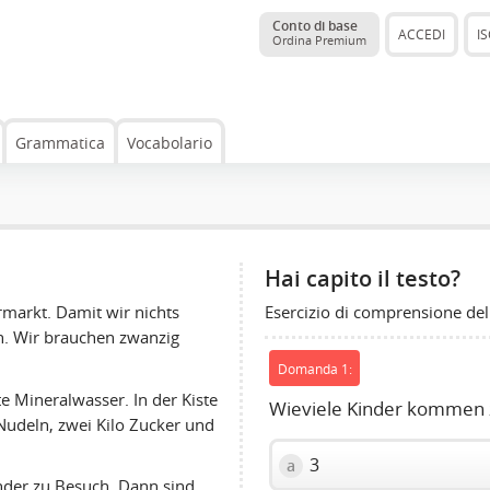
Conto di base
ACCEDI
IS
Ordina Premium
Grammatica
Vocabolario
Hai capito il testo?
Esercizio di comprensione del
markt. Damit wir nichts
n. Wir brauchen zwanzig
Domanda 1:
te Mineralwasser. In der Kiste
Wieviele Kinder kommen 
Nudeln, zwei Kilo Zucker und
3
a
der zu Besuch. Dann sind