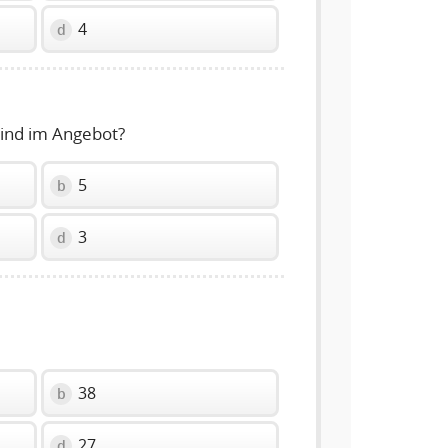
4
d
sind im Angebot?
5
b
3
d
38
b
27
d