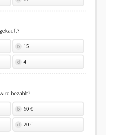
gekauft?
15
b
4
d
wird bezahlt?
60 €
b
20 €
d