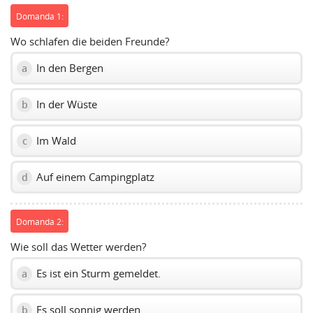
Domanda 1:
Wo schlafen die beiden Freunde?
In den Bergen
a
In der Wüste
b
Im Wald
c
Auf einem Campingplatz
d
Domanda 2:
Wie soll das Wetter werden?
Es ist ein Sturm gemeldet.
a
Es soll sonnig werden.
b