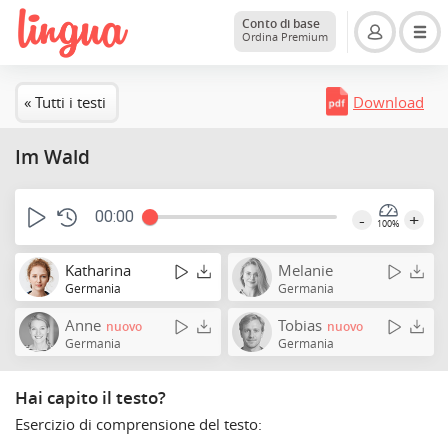
Conto di base
Ordina Premium
« Tutti i testi
Download
Im Wald
00:00
-
+
100%
Katharina
Melanie
Germania
Germania
Anne
Tobias
nuovo
nuovo
Germania
Germania
Hai capito il testo?
Esercizio di comprensione del testo: