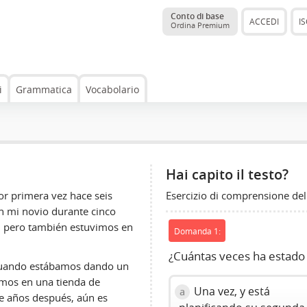
Conto di base
ACCEDI
IS
Ordina Premium
i
Grammatica
Vocabolario
Hai capito il testo?
Esercizio di comprensione del
r primera vez hace seis
on mi novio durante cinco
o, pero también estuvimos en
Domanda 1:
¿Cuántas veces ha estado E
 cuando estábamos dando un
amos en una tienda de
Una vez, y está
a
e años después, aún es