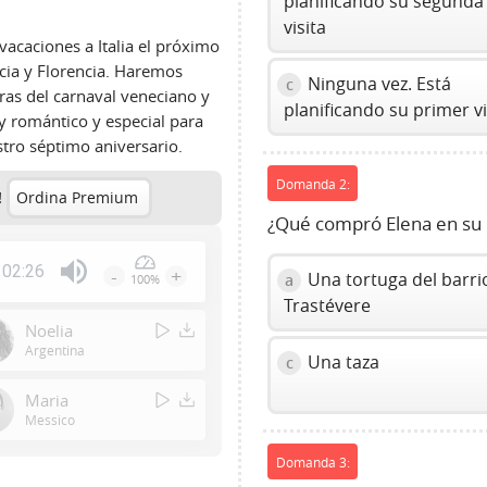
planificando su segunda
visita
acaciones a Italia el próximo
ecia y Florencia. Haremos
Ninguna vez. Está
c
as del carnaval veneciano y
planificando su primer vi
y romántico y especial para
stro séptimo aniversario.
Domanda 2:
!
Ordina Premium
¿Qué compró Elena en su pr
02:26
-
+
Una tortuga del barri
a
100%
Press
Trastévere
Enter
Noelia
or
Argentina
Una taza
c
Space
to
Maria
show
Messico
volume
Domanda 3:
slider.