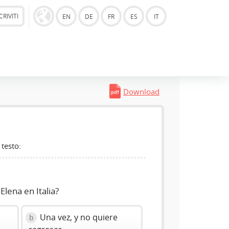
CRIVITI
EN
DE
FR
ES
IT
Download
 testo:
lena en Italia?
Una vez, y no quiere
b