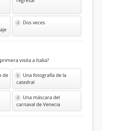
regresar
Dos veces
d
aje
imera visita a Italia?
o de
Una fotografía de la
b
catedral
Una máscara del
d
carnaval de Venecia