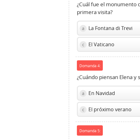
¿Cuál fue el monumento q
primera visita?
La Fontana di Trevi
a
El Vaticano
c
Domanda 4:
¿Cuándo piensan Elena y su
En Navidad
a
El próximo verano
c
Domanda 5: