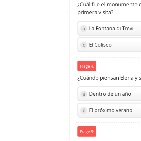
¿Cuál fue el monumento q
primera visita?
La Fontana di Trevi
a
El Coliseo
c
Frage 4:
¿Cuándo piensan Elena y su
Dentro de un año
a
El próximo verano
c
Frage 5: