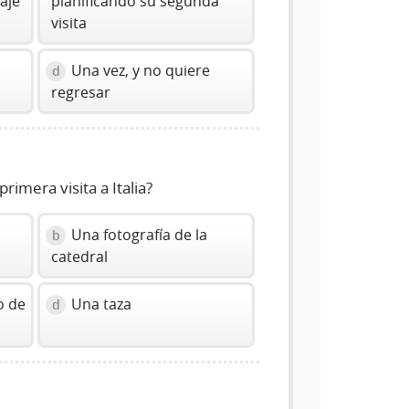
aje
planificando su segunda
visita
Una vez, y no quiere
d
regresar
imera visita a Italia?
Una fotografía de la
b
catedral
o de
Una taza
d