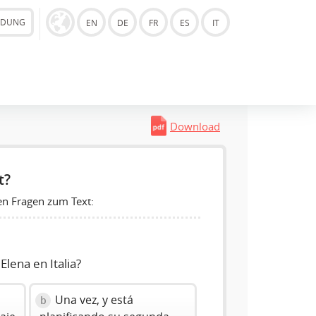
LDUNG
EN
DE
FR
ES
IT
Download
t?
en Fragen zum Text:
lena en Italia?
Una vez, y está
b