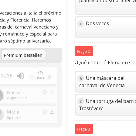
planificando su primer vi
acaciones a Italia el próximo
ecia y Florencia. Haremos
Dos veces
c
as del carnaval veneciano y
y romántico y especial para
stro séptimo aniversario.
Frage 2:
Premium bestellen
¿Qué compró Elena en su pr
02:26
-
+
Una máscara del
a
100%
Press
carnaval de Venecia
Enter
Noelia
or
Argentinien
Una tortuga del barri
c
Space
Trastévere
to
Maria
show
Spanien
volume
Frage 3:
slider.