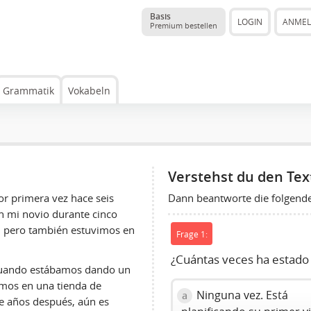
Basis
LOGIN
ANME
Premium bestellen
Grammatik
Vokabeln
Verstehst du den Tex
Dann beantworte die folgend
r primera vez hace seis
on mi novio durante cinco
o, pero también estuvimos en
Frage 1:
¿Cuántas veces ha estado E
 cuando estábamos dando un
amos en una tienda de
Ninguna vez. Está
a
e años después, aún es