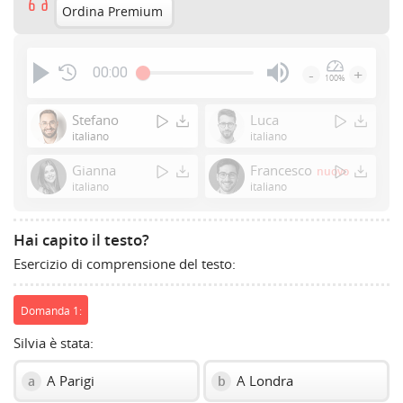
Ordina Premium
00:00
-
+
100%
Press
Enter
Stefano
Luca
or
italiano
italiano
Space
Gianna
Francesco
nuovo
to
italiano
italiano
show
volume
slider.
Hai capito il testo?
Esercizio di comprensione del testo:
Domanda 1:
Silvia è stata:
A Parigi
A Londra
a
b