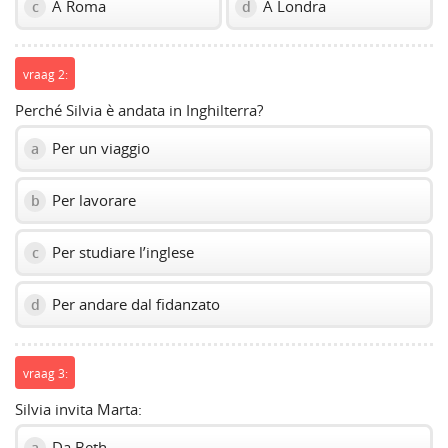
A Roma
A Londra
c
d
vraag 2:
Perché Silvia è andata in Inghilterra?
Per un viaggio
a
Per lavorare
b
Per studiare l’inglese
c
Per andare dal fidanzato
d
vraag 3:
Silvia invita Marta:
Da Beth
a