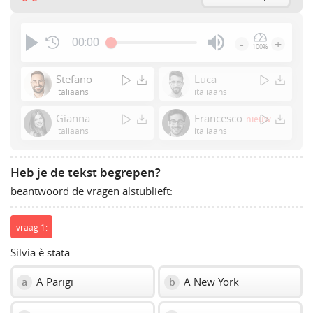
00:00
-
+
100%
Press
Enter
Stefano
Luca
or
italiaans
italiaans
Space
Gianna
Francesco
nieuw
to
italiaans
italiaans
show
volume
slider.
Heb je de tekst begrepen?
beantwoord de vragen alstublieft:
vraag 1:
Silvia è stata:
A Parigi
A New York
a
b