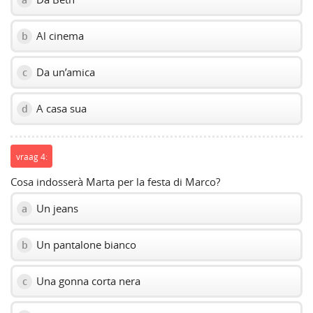
Al cinema
b
Da un’amica
c
A casa sua
d
vraag 4:
Cosa indosserà Marta per la festa di Marco?
Un jeans
a
Un pantalone bianco
b
Una gonna corta nera
c