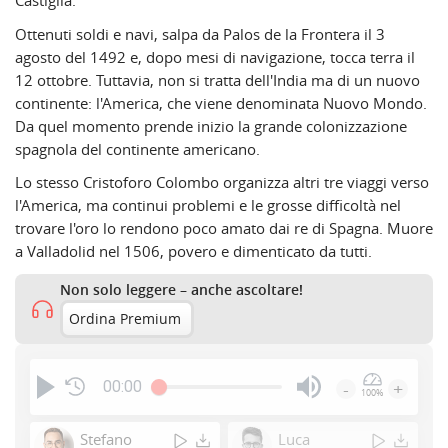
Castiglia.
Ottenuti soldi e navi, salpa da Palos de la Frontera il 3
agosto del 1492 e, dopo mesi di navigazione, tocca terra il
12 ottobre. Tuttavia, non si tratta dell'India ma di un nuovo
continente: l'America, che viene denominata Nuovo Mondo.
Da quel momento prende inizio la grande colonizzazione
spagnola del continente americano.
Lo stesso Cristoforo Colombo organizza altri tre viaggi verso
l'America, ma continui problemi e le grosse difficoltà nel
trovare l'oro lo rendono poco amato dai re di Spagna. Muore
a Valladolid nel 1506, povero e dimenticato da tutti.
Non solo leggere – anche ascoltare!
Ordina Premium
00:00
-
+
100%
Press
Enter
Stefano
Luca