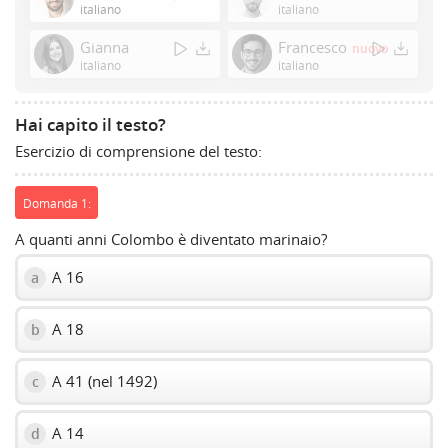
or
italiano
italiano
Space
Gianna
Francesco
nuovo
to
italiano
italiano
show
volume
slider.
Hai capito il testo?
Esercizio di comprensione del testo:
Domanda 1:
A quanti anni Colombo è diventato marinaio?
A 16
a
A 18
b
A 41 (nel 1492)
c
A 14
d