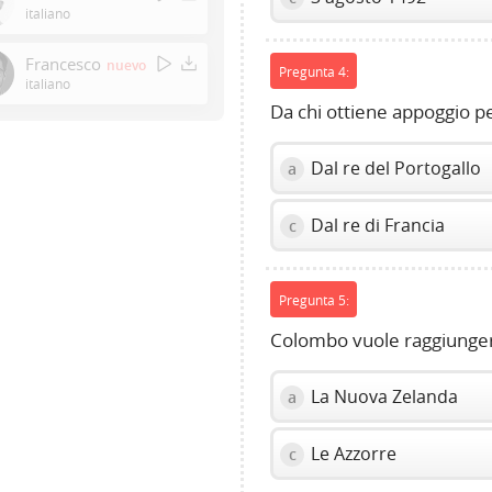
or
italiano
Space
to
Francesco
nuevo
Pregunta 4:
show
italiano
volume
Da chi ottiene appoggio pe
slider.
Dal re del Portogallo
a
Dal re di Francia
c
Pregunta 5:
Colombo vuole raggiunger
La Nuova Zelanda
a
Le Azzorre
c