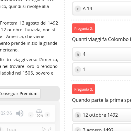
co, quindi si rivolge alla
A 14
c
 Frontera il 3 agosto del 1492
Pregunta 2:
 12 ottobre. Tuttavia, non si
e: l'America, che viene
Quanti viaggi fa Colombo 
to prende inizio la grande
mericano.
4
a
ri tre viaggi verso l'America,
à nel trovare l'oro lo rendono
1
c
ladolid nel 1506, povero e
Pregunta 3:
Conseguir Premium
Quando parte la prima sp
02:26
-
+
12 ottobre 1492
a
100%
Press
Enter
Luca
3 agosto 1492
c