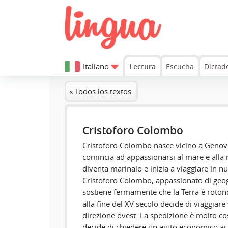
Italiano
Lectura
Escucha
Dictad
« Todos los textos
Cristoforo Colombo
Cristoforo Colombo nasce vicino a Genov
comincia ad appassionarsi al mare e alla n
diventa marinaio e inizia a viaggiare in n
Cristoforo Colombo, appassionato di geog
sostiene fermamente che la Terra è rotond
alla fine del XV secolo decide di viaggiare
direzione ovest. La spedizione è molto c
decide di chiedere un aiuto economico ai s