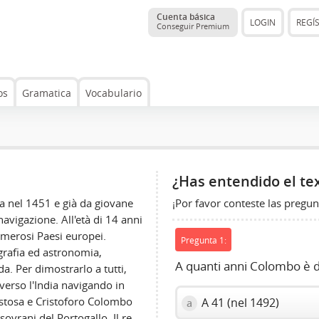
Cuenta básica
LOGIN
REGÍ
Conseguir Premium
os
Gramatica
Vocabulario
¿Has entendido el te
¡Por favor conteste las pregun
a nel 1451 e già da giovane
avigazione. All'età di 14 anni
umerosi Paesi europei.
Pregunta 1:
rafia ed astronomia,
A quanti anni Colombo è 
a. Per dimostrarlo a tutti,
 verso l'India navigando in
ostosa e Cristoforo Colombo
A 41 (nel 1492)
a
ovrani del Portogallo. Il re