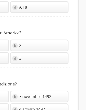
A 18
d
in America?
2
b
3
d
edizione?
7 novembre 1492
b
4 agosto 1492
d