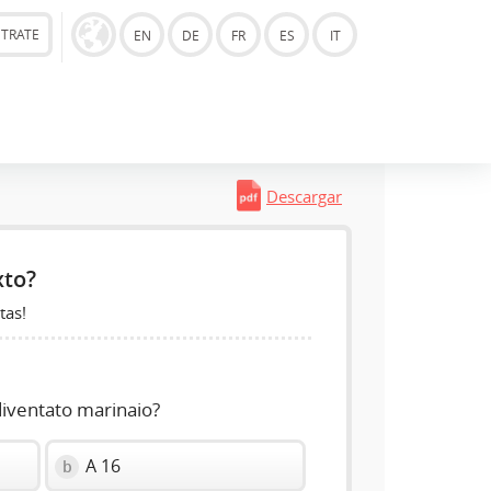
STRATE
EN
DE
FR
ES
IT
Descargar
xto?
tas!
diventato marinaio?
A 16
b