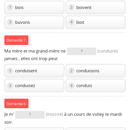
bois
boivent
1
2
buvons
boit
3
4
Domanda 7:
Ma mère et ma grand-mère ne
(conduire)
?
jamais ; elles ont trop peur.
conduisent
conduisons
1
2
conduisez
conduis
3
4
Domanda 8:
Je m'
(inscrire)
à un cours de volley le mardi
?
soir.