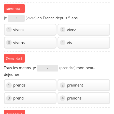
Domanda 2:
Je
(vivre)
en France depuis 5 ans.
?
vivent
vivez
1
2
vivons
vis
3
4
Domanda 3:
Tous les matins, je
(prendre)
mon petit-
?
déjeuner.
prends
prennent
1
2
prend
prenons
3
4
Domanda 4: