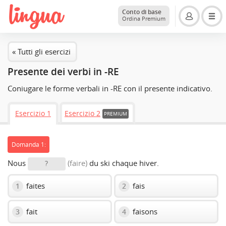
Conto di base
Ordina Premium
« Tutti gli esercizi
Presente dei verbi in -RE
Coniugare le forme verbali in -RE con il presente indicativo.
Esercizio 1
Esercizio 2
PREMIUM
Domanda 1:
Nous
(faire)
du ski chaque hiver.
?
faites
fais
1
2
fait
faisons
3
4