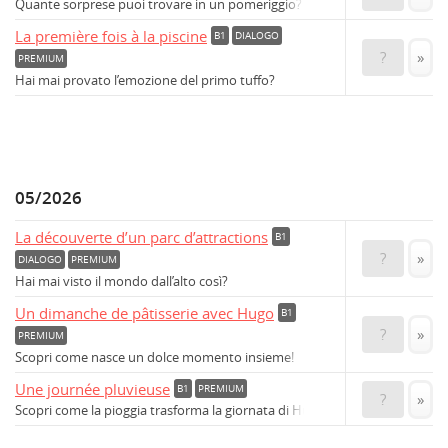
Quante sorprese puoi trovare in un pomeriggio?
La première fois à la piscine
B1
DIALOGO
?
»
PREMIUM
Hai mai provato l’emozione del primo tuffo?
05/2026
La découverte d’un parc d’attractions
B1
?
»
DIALOGO
PREMIUM
Hai mai visto il mondo dall’alto così?
Un dimanche de pâtisserie avec Hugo
B1
?
»
PREMIUM
Scopri come nasce un dolce momento insieme!
Une journée pluvieuse
B1
PREMIUM
?
»
Scopri come la pioggia trasforma la giornata di Hugo!