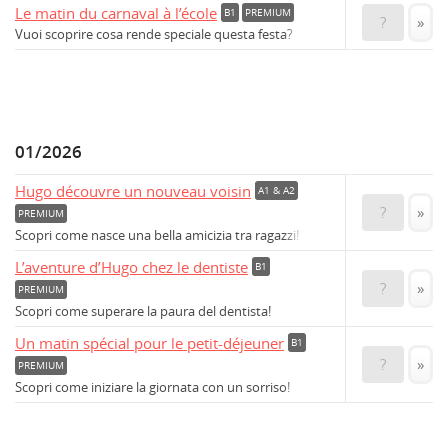
Le matin du carnaval à l’école
B1
PREMIUM
?
»
Vuoi scoprire cosa rende speciale questa festa?
01/2026
Hugo découvre un nouveau voisin
A1 & A2
?
»
PREMIUM
Scopri come nasce una bella amicizia tra ragazzi!
L’aventure d’Hugo chez le dentiste
B1
?
»
PREMIUM
Scopri come superare la paura del dentista!
Un matin spécial pour le petit-déjeuner
B1
?
»
PREMIUM
Scopri come iniziare la giornata con un sorriso!