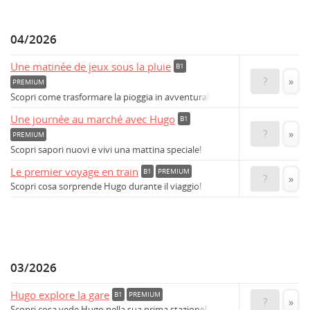
04/2026
Une matinée de jeux sous la pluie
B1
?
»
PREMIUM
Scopri come trasformare la pioggia in avventura!
Une journée au marché avec Hugo
B1
?
»
PREMIUM
Scopri sapori nuovi e vivi una mattina speciale!
Le premier voyage en train
B1
PREMIUM
?
»
Scopri cosa sorprende Hugo durante il viaggio!
03/2026
Hugo explore la gare
B1
PREMIUM
?
»
Scopri cosa vede Hugo nella sua prima stazione!