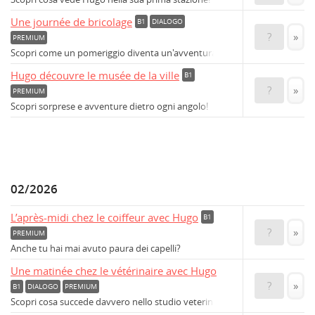
Une journée de bricolage
B1
DIALOGO
?
»
PREMIUM
Scopri come un pomeriggio diventa un'avventura creativa.
Hugo découvre le musée de la ville
B1
?
»
PREMIUM
Scopri sorprese e avventure dietro ogni angolo!
02/2026
L’après-midi chez le coiffeur avec Hugo
B1
?
»
PREMIUM
Anche tu hai mai avuto paura dei capelli?
Une matinée chez le vétérinaire avec Hugo
?
»
B1
DIALOGO
PREMIUM
Scopri cosa succede davvero nello studio veterinario!