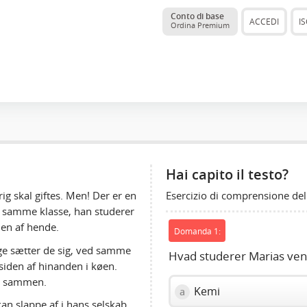
Conto di base
ACCEDI
IS
Ordina Premium
Hai capito il testo?
Esercizio di comprensione del
rig skal giftes. Men! Der er en
 i samme klasse, han studerer
den af hende.
Domanda 1:
ge sætter de sig, ved samme
Hvad studerer Marias ven
siden af hinanden i køen.
ke sammen.
Kemi
a
an slappe af i hans selskab.