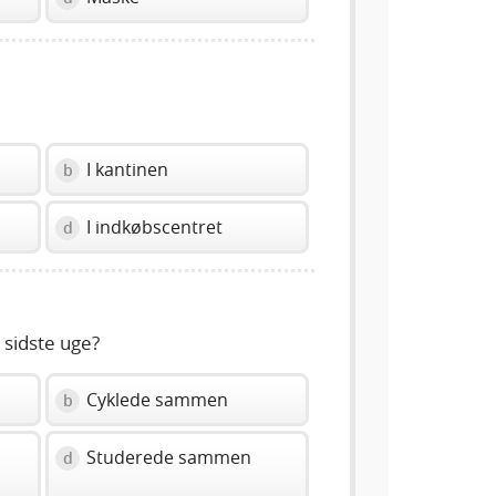
I kantinen
b
I indkøbscentret
d
sidste uge?
Cyklede sammen
b
Studerede sammen
d