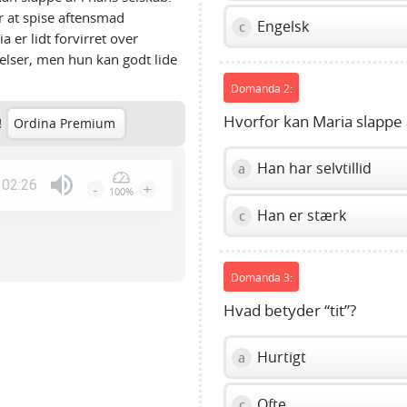
r at spise aftensmad
Engelsk
c
 er lidt forvirret over
telser, men hun kan godt lide
Domanda 2:
Hvorfor kan Maria slapp
!
Ordina Premium
Han har selvtillid
a
02:26
-
+
100%
Press
Han er stærk
c
Enter
or
Space
Domanda 3:
to
show
Hvad betyder “tit”?
volume
slider.
Hurtigt
a
Ofte
c