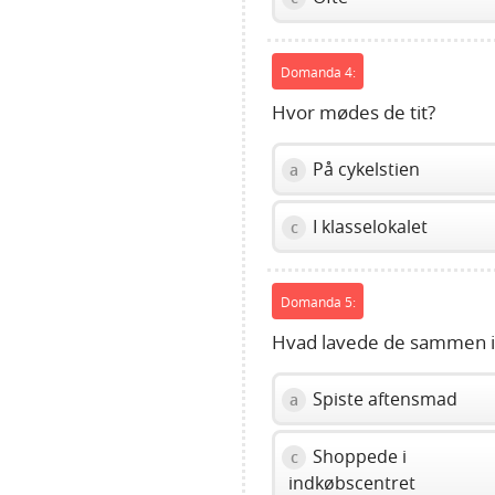
Domanda 4:
Hvor mødes de tit?
På cykelstien
a
I klasselokalet
c
Domanda 5:
Hvad lavede de sammen i 
Spiste aftensmad
a
Shoppede i
c
indkøbscentret