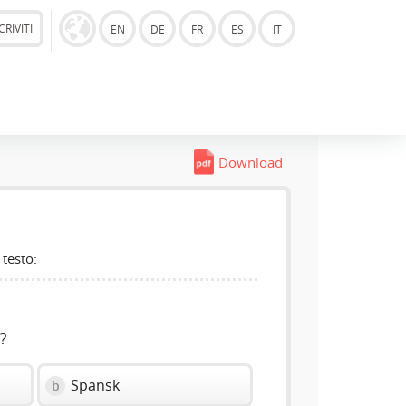
CRIVITI
EN
DE
FR
ES
IT
Download
 testo:
?
Spansk
b