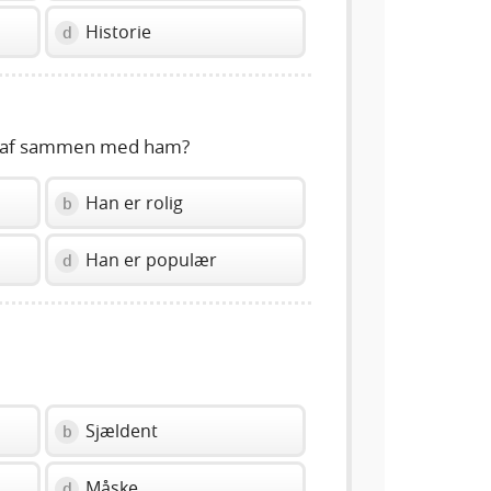
Historie
d
e af sammen med ham?
Han er rolig
b
Han er populær
d
Sjældent
b
Måske
d