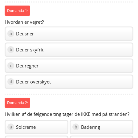
slider.
Domanda 1:
Hvordan er vejret?
Det sner
a
Det er skyfrit
b
Det regner
c
Det er overskyet
d
Domanda 2:
Hvilken af de følgende ting tager de IKKE med på stranden?
Solcreme
Badering
a
b