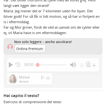
Far: Det bliver morsomt at cykle med alt vores grej. Hvor
langt væk ligger den strand?
Maria: Jeg mener det er 7 kilometer uden for byen. Det
bliver godt! For så får vi lidt motion, og så har vi fortjent en
is i eftermiddag.
Far og Mor griner, fordi de véd at uanset om de cykler eller
ej, vil Maria have is om eftermiddagen.
Non solo leggere – anche ascoltare!
Ordina Premium
00:00
-
+
100%
Press
Enter
Mikkel
or
danese
Space
to
Hai capito il testo?
show
Esercizio di comprensione del testo:
volume