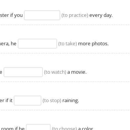
ster if you
(to practice)
every day.
era, he
(to take)
more photos.
we
(to watch)
a movie.
r if it
(to stop)
raining.
 room if he
(to choose)
a color.