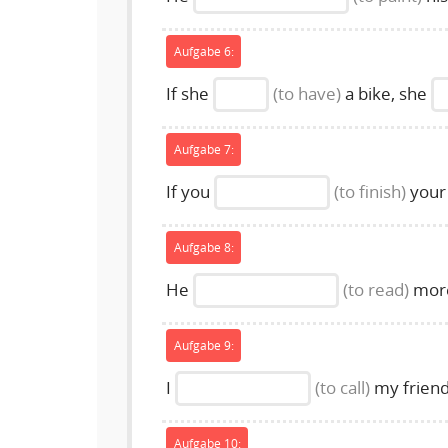
Aufgabe 6:
If she
(to have)
a bike, she
Aufgabe 7:
If you
(to finish)
your
Aufgabe 8:
He
(to read)
more
Aufgabe 9:
I
(to call)
my friend 
Aufgabe 10: