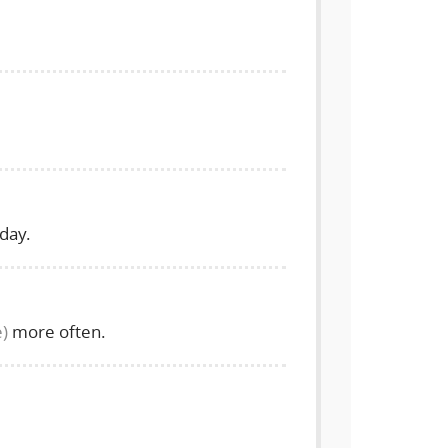
day.
e)
more often.