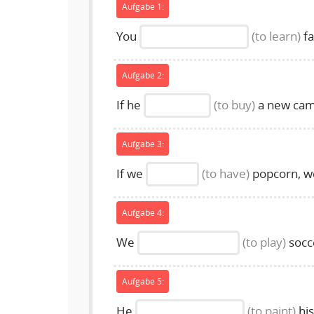
Aufgabe 1:
You
(to learn)
fa
Aufgabe 2:
If he
(to buy)
a new cam
Aufgabe 3:
If we
(to have)
popcorn, 
Aufgabe 4:
We
(to play)
socce
Aufgabe 5:
He
(to paint)
his