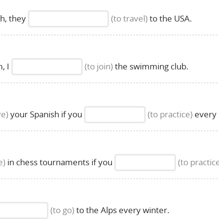
sh, they
(to travel)
to the USA.
, I
(to join)
the swimming club.
ve)
your Spanish if you
(to practice)
every 
e)
in chess tournaments if you
(to practic
(to go)
to the Alps every winter.