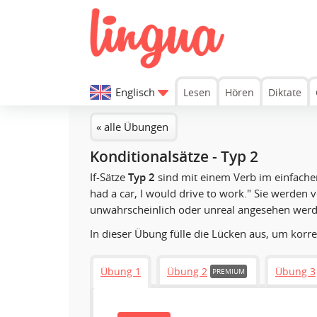
Englisch
Lesen
Hören
Diktate
« alle Übungen
Konditionalsätze - Typ 2
If-Sätze
Typ 2
sind mit einem Verb im einfachen
had a car, I would drive to work."
Sie werden ve
unwahrscheinlich oder unreal angesehen werde
In dieser Übung fülle die Lücken aus, um korre
Übung 1
Übung 2
Übung 3
PREMIUM