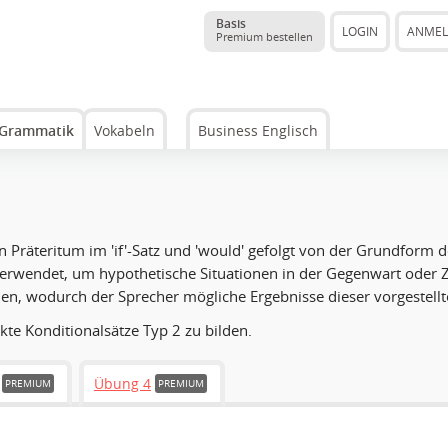
Basis
LOGIN
ANME
Premium bestellen
Grammatik
Vokabeln
Business Englisch
 Präteritum im 'if'-Satz und 'would' gefolgt von der Grundform d
rwendet, um hypothetische Situationen in der Gegenwart oder Zu
n, wodurch der Sprecher mögliche Ergebnisse dieser vorgestell
kte Konditionalsätze Typ 2 zu bilden.
Übung 4
PREMIUM
PREMIUM