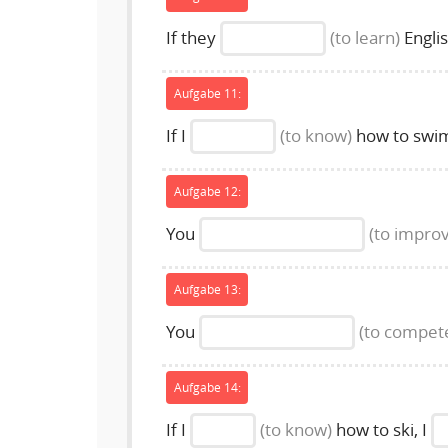
If they
(to learn)
Engli
Aufgabe 11:
If I
(to know)
how to swim
Aufgabe 12:
You
(to impro
Aufgabe 13:
You
(to compet
Aufgabe 14:
If I
(to know)
how to ski, I