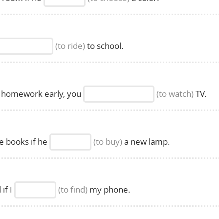
(to ride)
to school.
 homework early, you
(to watch)
TV.
 books if he
(to buy)
a new lamp.
if I
(to find)
my phone.