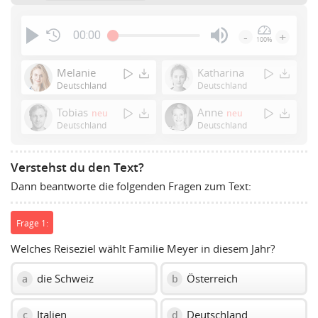
00:00
-
+
100%
Press
Enter
Melanie
Katharina
or
Deutschland
Deutschland
Space
Tobias
Anne
neu
neu
to
Deutschland
Deutschland
show
volume
slider.
Verstehst du den Text?
Dann beantworte die folgenden Fragen zum Text:
Frage 1:
Welches Reiseziel wählt Familie Meyer in diesem Jahr?
die Schweiz
Österreich
a
b
Italien
Deutschland
c
d