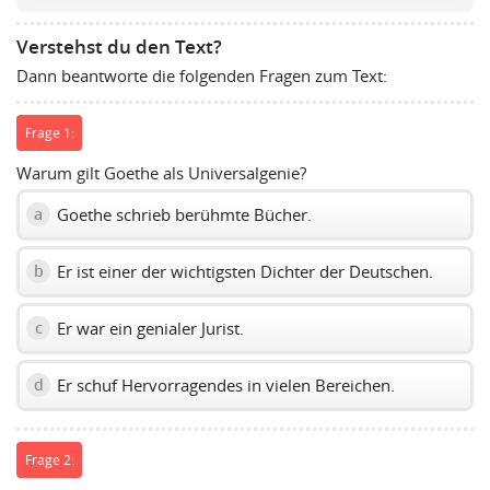
volume
slider.
Verstehst du den Text?
Dann beantworte die folgenden Fragen zum Text:
Frage 1:
Warum gilt Goethe als Universalgenie?
Goethe schrieb berühmte Bücher.
a
Er ist einer der wichtigsten Dichter der Deutschen.
b
Er war ein genialer Jurist.
c
Er schuf Hervorragendes in vielen Bereichen.
d
Frage 2: