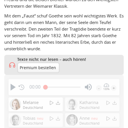
Vertretern der Weimarer Klassik.
Mit dem „Faust“ schuf Goethe sein wohl wichtigstes Werk. Es
geht darin um einen Mann, der seine Seele dem Teufel
verschreibt. Den zweiten Teil der Tragödie beendete er kurz
vor seinem Tod im Jahr 1832. Mit 82 Jahren starb Goethe
und hinterließ ein reiches literarisches Erbe, durch das er
unsterblich wurde.
Texte nicht nur lesen – auch hören!
Premium bestellen
00:00
-
+
100%
Press
Enter
Melanie
Katharina
or
Deutschland
Deutschland
Space
Tobias
Anne
neu
neu
to
Deutschland
Deutschland
show