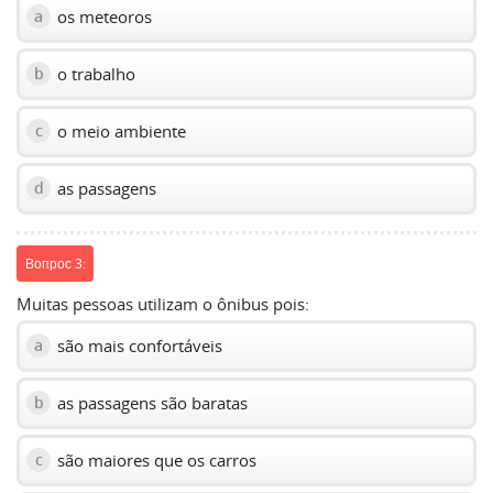
os meteoros
a
o trabalho
b
o meio ambiente
c
as passagens
d
Вопрос 3:
Muitas pessoas utilizam o ônibus pois:
são mais confortáveis
a
as passagens são baratas
b
são maiores que os carros
c