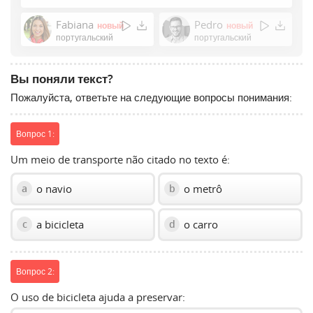
Press
Enter
Fabiana
Pedro
новый
новый
or
португальский
португальский
Space
to
Вы поняли текст?
show
Пожалуйста, ответьте на следующие вопросы понимания:
volume
slider.
Вопрос 1:
Um meio de transporte não citado no texto é:
o navio
o metrô
a
b
a bicicleta
o carro
c
d
Вопрос 2:
O uso de bicicleta ajuda a preservar: