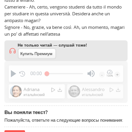
Cameriere - Ah, certo, vengono studenti da tutto il mondo
per studiare in questa università. Desidera anche un
antipasto magari?
Signore - No, grazie, va bene così. Ah, un momento, magari
un po' di affettati nell’attesa
Не только читай — слушай тоже!
Купить Премиум
00:00
-
+
100%
Press
Enter
Adriana
Alessandro
or
италья́нский
италья́нский
Space
to
Вы поняли текст?
show
Пожалуйста, ответьте на следующие вопросы понимания:
volume
slider.