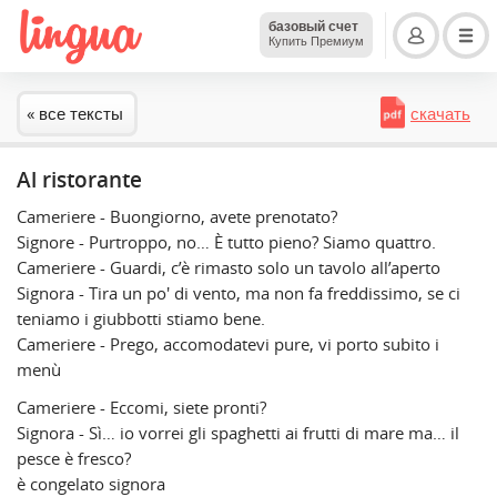
базовый счет
Купить Премиум
« все тексты
скачать
Al ristorante
Cameriere - Buongiorno, avete prenotato?
Signore - Purtroppo, no… È tutto pieno? Siamo quattro.
Cameriere - Guardi, c’è rimasto solo un tavolo all’aperto
Signora - Tira un po' di vento, ma non fa freddissimo, se ci
teniamo i giubbotti stiamo bene.
Cameriere - Prego, accomodatevi pure, vi porto subito i
menù
Cameriere - Eccomi, siete pronti?
Signora - Sì… io vorrei gli spaghetti ai frutti di mare ma… il
pesce è fresco?
è congelato signora